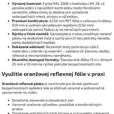
Výrazný kontrast:
Farba RAL 2008 s hodnotou LRV 28 ±2
ponúka jeden z najvyšších kontrastov medzi farebnými
variantmi, vďaka čomu je ideálna pre označenie
nebezpečných miest, strojov a výčnelkov.
Premium konštrukcia:
0,128 mm PET fólia s celkovou hrúbkou
0,19 mm a vodným akrylátovým lepidlom (0,02 mm)
zabezpečuje pevnú fixáciu aj na náročných povrchoch.
Rýchla a čistá montáž:
Samolepiaca vrstva umožňuje naniesť
pásku na akýkoľvek čistý a suchý povrch bez potreby náradia
alebo dodatočných lepidiel.
Dokázaná odolnosť:
Nezávislé testy potvrdzujú výdrž
materiálu v interiéri aj exteriéri – odoláva UV žiareniu, dažďu,
vlhkosti a mechanickému namáhaniu.
Okamžite dostupné formáty:
Štandardná dĺžka 10 m v šírkach
25 mm a 50 mm na rýchle pokrytie bezpečnostných zón.
Využitie oranžovej reflexnej fólie v praxi
Oranžová reflexná páska
je navrhnutá pre široké spektrum
bezpečnostných aplikácií, kde je kľúčové výrazné a jednoznačné
upozornenie na riziko:
Označenie stavenísk a stavebných zón
Varovné značenie výčnelkov, prekážok a konštrukčných
prvkov
Označenie pohyblivých častí strojov a pracovného vybavenia