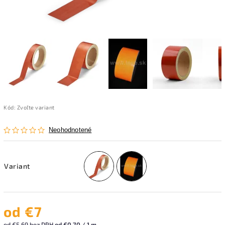
Kód:
Zvoľte variant
Neohodnotené
Variant
od
€7
od
€5,69
bez DPH
od €0,70 / 1 m