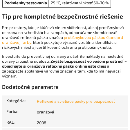
Podmienky testovania
25 °C, relatívna vlhkosť 60–70 %
Tip pre kompletné bezpečnostné riešenie
Pre priestory, kde je kľúčová nielen viditeľnosť, ale aj protišmyková
ochrana na schodiskách a rampách, odporúčame skombinovať
oranžovú reflexnú pásku s našou
protišmykovou páskou štandard
oranžovej farby
, ktorá poskytuje výraznú vizuálnu identifikáciu
rizikových miest aj certifikovanú ochranu proti pošmyknutiu.
Investujte do preventívnej ochrany a ušetrite náklady na následné
opravy či poistné udalosti.
Zvýšte bezpečnosť vo vašom prostredí –
objednajte si oranžovú reflexnú pásku online ešte dnes
a
zabezpečte spoľahlivé varovné značenie tam, kde to má najväčší
význam.
Dodatočné parametre
Kategória
:
Reflexné a svietiace pásky pre bezpečnosť
Farba
:
oranžová
RAL
:
2008