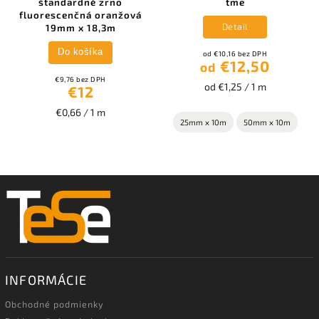
štandardné zrno
tme
fluorescenčná oranžová
Detail
19mm x 18,3m
Do košíka
od €10,16 bez DPH
€12,50
od
€9,76 bez DPH
od €1,25 / 1 m
€12
€0,66 / 1 m
25mm x 10m
50mm x 10m
INFORMÁCIE
Obchodné podmienky