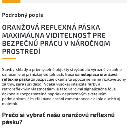
Podrobný popis
ORANŽOVÁ REFLEXNÁ PÁSKA –
MAXIMÁLNA VIDITEĽNOSŤ PRE
BEZPEČNÚ PRÁCU V NÁROČNOM
PROSTREDÍ
Stavby, sklady a priemyselné objekty si vyžadujú výrazné vizuálne
označenie aj pri nízkej viditeľnosti. Naša
samolepiaca oranžová
reflexná páska
zabezpečuje okamžité upozornenie na rizikové zóny
za tmy, šera i pri daždi. Vďaka vysokej intenzite farby a
retroreflexným vlastnostiam je táto varovná signalizačná fólia
dokonale rozpoznateľná napriek nepriaznivým svetelným
podmienkam, čím efektívne chráni zamestnancov, okoloidúcich aj
majetok.
Prečo si vybrať našu oranžovú reflexnú
pásku?