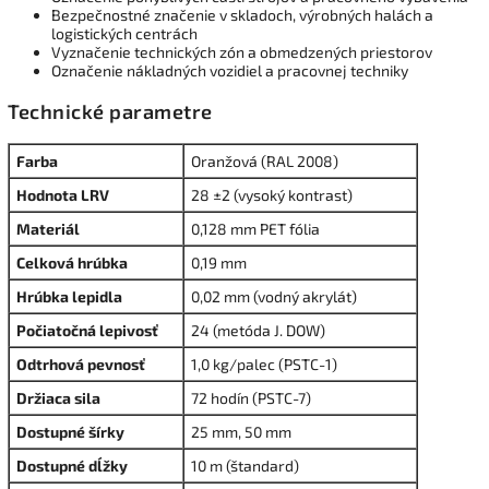
Bezpečnostné značenie v skladoch, výrobných halách a
logistických centrách
Vyznačenie technických zón a obmedzených priestorov
Označenie nákladných vozidiel a pracovnej techniky
Technické parametre
Farba
Oranžová (RAL 2008)
Hodnota LRV
28 ±2 (vysoký kontrast)
Materiál
0,128 mm PET fólia
Celková hrúbka
0,19 mm
Hrúbka lepidla
0,02 mm (vodný akrylát)
Počiatočná lepivosť
24 (metóda J. DOW)
Odtrhová pevnosť
1,0 kg/palec (PSTC-1)
Držiaca sila
72 hodín (PSTC-7)
Dostupné šírky
25 mm, 50 mm
Dostupné dĺžky
10 m (štandard)