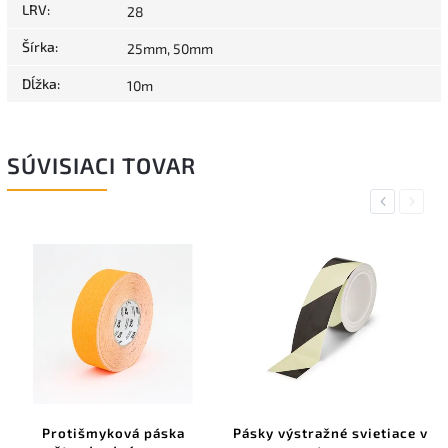
LRV
:
28
Šírka
:
25mm, 50mm
Dĺžka
:
10m
SÚVISIACI TOVAR
Previous
Next
Protišmyková páska
Pásky výstražné svietiace v