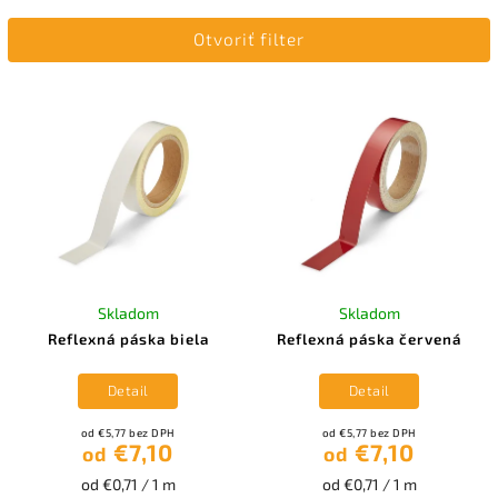
Najdrahšie
Otvoriť filter
Najpredávanejšie
Abecedne
Skladom
Skladom
Reflexná páska biela
Reflexná páska červená
Detail
Detail
od €5,77 bez DPH
od €5,77 bez DPH
€7,10
€7,10
od
od
od €0,71 / 1 m
od €0,71 / 1 m