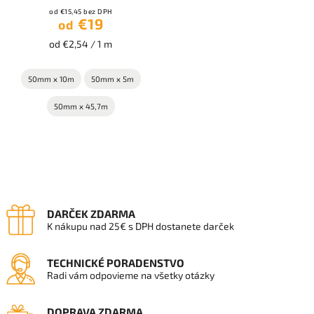
od €15,45 bez DPH
€19
od
od €2,54 / 1 m
50mm x 10m
50mm x 5m
50mm x 45,7m
DARČEK ZDARMA
K nákupu nad 25€ s DPH dostanete darček
TECHNICKÉ PORADENSTVO
Radi vám odpovieme na všetky otázky
DOPRAVA ZDARMA