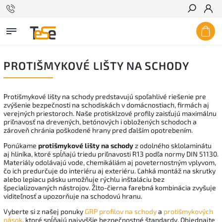
Hľadať
PROTIŠMYKOVÉ LIŠTY NA SCHODY
Protišmykové lišty na schody predstavujú spoľahlivé riešenie pre
zvýšenie bezpečnosti na schodiskách v domácnostiach, firmách aj
verejných priestoroch. Naše protisklzové profily zaisťujú maximálnu
priľnavosť na drevených, betónových i obložených schodoch a
zároveň chránia poškodené hrany pred ďalším opotrebením.
Ponúkame
protišmykové lišty na schody
z odolného sklolaminátu
aj hliníka, ktoré spĺňajú triedu priľnavosti R13 podľa normy DIN 51130.
Materiály odolávajú vode, chemikáliám aj poveternostným vplyvom,
čo ich predurčuje do interiéru aj exteriéru. Ľahká montáž na skrutky
alebo lepiacu pásku umožňuje rýchlu inštaláciu bez
špecializovaných nástrojov. Žlto-čierna farebná kombinácia zvyšuje
viditeľnosť a upozorňuje na schodovú hranu.
Vyberte si z našej ponuky
GRP profilov na schody
a
protišmykových
pások
, ktoré spĺňajú najvyššie bezpečnostné štandardy. Objednajte