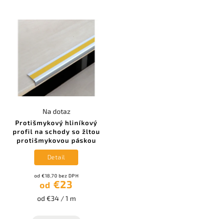
Na dotaz
Protišmykový hliníkový
profil na schody so žltou
protišmykovou páskou
Detail
od €18,70 bez DPH
€23
od
od €34 / 1 m