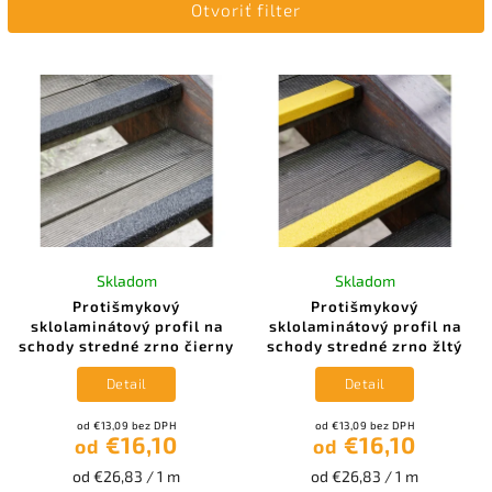
Otvoriť filter
Najdrahšie
Abecedne
Skladom
Skladom
Protišmykový
Protišmykový
sklolaminátový profil na
sklolaminátový profil na
schody stredné zrno čierny
schody stredné zrno žltý
Detail
Detail
od €13,09 bez DPH
od €13,09 bez DPH
€16,10
€16,10
od
od
od €26,83 / 1 m
od €26,83 / 1 m