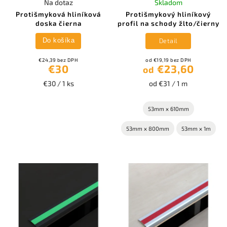
Na dotaz
Skladom
Protišmyková hliníková
Protišmykový hliníkový
doska čierna
profil na schody žlto/čierny
Detail
Do košíka
€24,39 bez DPH
od €19,19 bez DPH
€30
€23,60
od
€30 / 1 ks
od €31 / 1 m
53mm x 610mm
53mm x 800mm
53mm x 1m