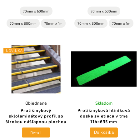
70mm x 600mm
70mm x 600mm
70mm x 800mm
70mm x 1m
70mm x 800mm
70mm x 1m
NOVINKA
Objednané
Skladom
Protišmykový
Protišmyková hliníková
sklolaminátový profil so
doska svietiaca v tme
širokou nášľapnou plochou
114×635 mm
Detail
Do košíka