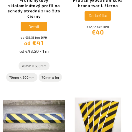
Protišmykový
Protišmyková hliníková
sklolaminátový profil na
hrana tvar L čierna
schody stredné zrno žlto
Do košíka
čierny
Detail
€32,52 bez DPH
€40
od €33,33 bez DPH
€41
od
od €48,50 / 1 m
70mm x 600mm
70mm x 800mm
70mm x 1m