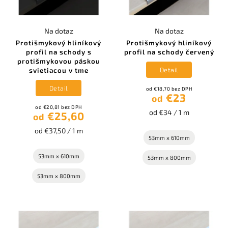
Na dotaz
Na dotaz
Protišmykový hliníkový
Protišmykový hliníkový
profil na schody s
profil na schody červený
protišmykovou páskou
Detail
svietiacou v tme
Detail
od €18,70 bez DPH
€23
od
od €20,81 bez DPH
od €34 / 1 m
€25,60
od
od €37,50 / 1 m
53mm x 610mm
53mm x 610mm
53mm x 800mm
53mm x 800mm