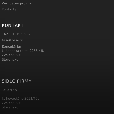
Vernostný program
Kontakty
KONTAKT
+421 911 193 206
tese@tese.sk
Kancelária:
Lučenecka cesta 2266 / 6,
Zvolen 960 01,
Slovensko
SÍDLO FIRMY
TeSe s.r.o.
I.Lihoveckého 2021/16,.
Zvolen 960 01,.
Slovensko