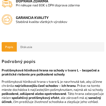
DOPRAVA ZDARMA
Pri nákupe nad 80€ s DPH doprava zdarma
GARANCIA KVALITY
Stabilná kvalita všetkých výrobkov
Popis
Diskusia
Podrobný popis
Protišmyková hliníková hrana na schody v tvare L – bezpečné a
praktické riešenie pre poškodené schody
Protišmyková hliníková hrana v tvare
L
je navrhnutá tak, aby účinne
chránila
najrizikovejšiu časť schodov – ich hranu
. Práve na tomto
mieste dochádza k najčastejším pošmyknutiam, najmä ak sú schody
poškodené, odlúpené alebo opotrebované
. Táto hrana zabezpečuje
nielen
spoľahlivý protišmykový efekt
, ale zároveň má aj
sanačný
účinok
, čím predlžuje životnosť schodiska a zlepšuje jeho vzhľad.