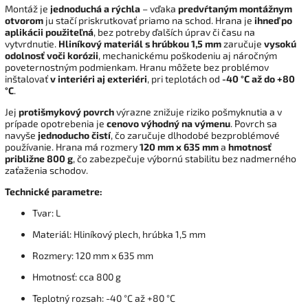
Montáž je
jednoduchá a rýchla
– vďaka
predvŕtaným montážnym
otvorom
ju stačí priskrutkovať priamo na schod. Hrana je
ihneď po
aplikácii použiteľná
, bez potreby ďalších úprav či času na
vytvrdnutie.
Hliníkový materiál s hrúbkou 1,5 mm
zaručuje
vysokú
odolnosť voči korózii
, mechanickému poškodeniu aj náročným
poveternostným podmienkam. Hranu môžete bez problémov
inštalovať
v interiéri aj exteriéri
, pri teplotách od
-40 °C až do +80
°C
.
Jej
protišmykový povrch
výrazne znižuje riziko pošmyknutia a v
prípade opotrebenia je
cenovo výhodný na výmenu
. Povrch sa
navyše
jednoducho čistí
, čo zaručuje dlhodobé bezproblémové
používanie. Hrana má rozmery
120 mm x 635 mm
a
hmotnosť
približne 800 g
, čo zabezpečuje výbornú stabilitu bez nadmerného
zaťaženia schodov.
Technické parametre:
Tvar: L
Materiál: Hliníkový plech, hrúbka 1,5 mm
Rozmery: 120 mm x 635 mm
Hmotnosť: cca 800 g
Teplotný rozsah: -40 °C až +80 °C