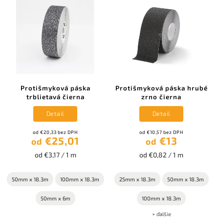
Protišmyková páska
Protišmyková páska hrubé
trblietavá čierna
zrno čierna
Detail
Detail
od €20,33 bez DPH
od €10,57 bez DPH
€25,01
€13
od
od
od €3,17 / 1 m
od €0,82 / 1 m
50mm x 18.3m
100mm x 18.3m
25mm x 18.3m
50mm x 18.3m
50mm x 6m
100mm x 18.3m
+ ďalšie