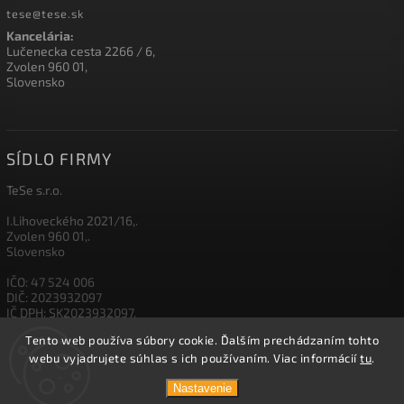
tese@tese.sk
Kancelária:
Lučenecka cesta 2266 / 6,
Zvolen 960 01,
Slovensko
SÍDLO FIRMY
TeSe s.r.o.
I.Lihoveckého 2021/16,.
Zvolen 960 01,.
Slovensko
IČO: 47 524 006
DIČ: 2023932097
IČ DPH: SK2023932097,
Tento web používa súbory cookie. Ďalším prechádzaním tohto
IBAN: SK26 1111 0000 0012 3500 5003
webu vyjadrujete súhlas s ich používaním. Viac informácií
tu
.
Nastavenie