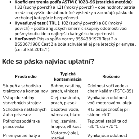
Koeficient trenia podľa ASTM C 1028-96 (statická metóda):
1,33 (suchý povrch) a 1,21 (mokrý povrch) – obe hodnoty patria
medzi najvyššie dosiahnuteľné výsledky a zaraďujú pásku do
vrcholnej kategórie bezpečnosti.
Kyvadlový test ( TRL )
:
102 (suchý povrch) a 80 (mokrý
povrch) – podľa anglických smerníc skupiny odolnosti voči
pošmyknutiu ide o najlepšiu kategóriu bezpečnosti.
Horľavosť:
Páska spĺňa normy BS5438:1976 Test 2 a
BS5867:1980 Časť 2 a bola schválená aj pre letecký priemysel
(certifikát 2015/1).
Kde sa páska najviac uplatní?
Typická
Prostredie
Riešenie
kontaminácia
Stupeň a schodisko
Bahno, rastliny,
Odolnosť voči vode a
traktorov a kombajnov
prach, vlhkosť
chemikáliám (PSTC-35)
Vstup do kabíny
Olej, mastnota,
Vynikajúca odolnosť
stavebných strojov
prach, piesok
voči motorovému oleju
Schodiská nákladných
Dažďová voda,
R13 bezpečnosť aj pri
áut a prívesov
námraza, blato
sklone >40°
Poľnohospodárske
Hnoj, zemina,
Teplotná stabilita od
pracoviská
hnojivo, vlhkosť
-30 °C do +70 °C
Motorový olej,
Priemyselné haly a
Vynikajúca odolnosť
mazivá,