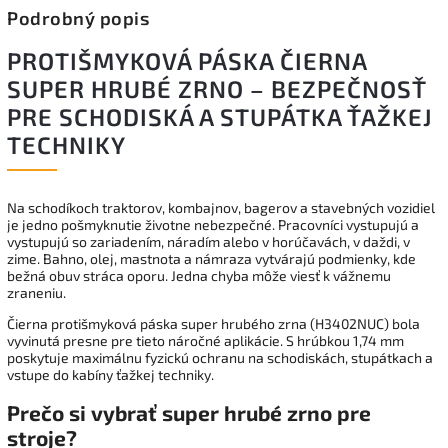
Podrobný popis
PROTIŠMYKOVÁ PÁSKA ČIERNA
SUPER HRUBÉ ZRNO – BEZPEČNOSŤ
PRE SCHODISKÁ A STUPÁTKA ŤAŽKEJ
TECHNIKY
Na schodíkoch traktorov, kombajnov, bagerov a stavebných vozidiel
je jedno pošmyknutie životne nebezpečné. Pracovníci vystupujú a
vystupujú so zariadením, náradím alebo v horúčavách, v daždi, v
zime. Bahno, olej, mastnota a námraza vytvárajú podmienky, kde
bežná obuv stráca oporu. Jedna chyba môže viesť k vážnemu
zraneniu.
Čierna protišmyková páska super hrubého zrna (H3402NUC) bola
vyvinutá presne pre tieto náročné aplikácie. S hrúbkou 1,74 mm
poskytuje maximálnu fyzickú ochranu na schodiskách, stupátkach a
vstupe do kabíny ťažkej techniky.
Prečo si vybrať super hrubé zrno pre
stroje?