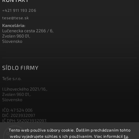
+421 911 193 206
tese@tese.sk
Kancelária:
Lučenecka cesta 2266 / 6,
Zvolen 960 01,
Slovensko
SÍDLO FIRMY
TeSe s.r.o.
I.Lihoveckého 2021/16,.
Zvolen 960 01,.
Slovensko
IČO: 47 524 006
DIČ: 2023932097
IČ DPH: SK2023932097,
Tento web používa súbory cookie. Ďalším prechádzaním tohto
IBAN: SK26 1111 0000 0012 3500 5003
webu vyjadrujete súhlas s ich používaním. Viac informácií
tu
.