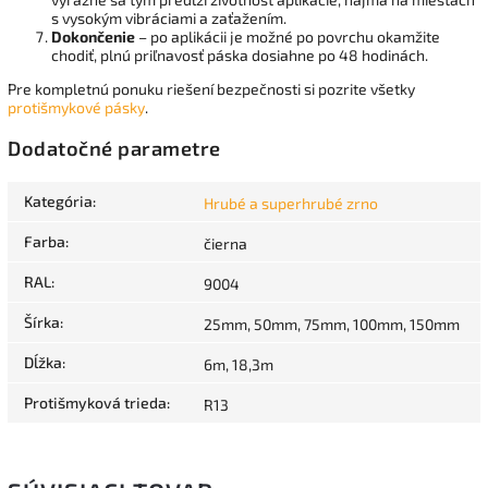
s vysokým vibráciami a zaťažením.
Dokončenie
– po aplikácii je možné po povrchu okamžite
chodiť, plnú priľnavosť páska dosiahne po 48 hodinách.
Pre kompletnú ponuku riešení bezpečnosti si pozrite všetky
protišmykové pásky
.
Dodatočné parametre
Kategória
:
Hrubé a superhrubé zrno
Farba
:
čierna
RAL
:
9004
Šírka
:
25mm, 50mm, 75mm, 100mm, 150mm
Dĺžka
:
6m, 18,3m
Protišmyková trieda
:
R13