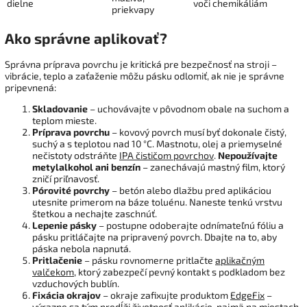
dielne
voči chemikáliám
priekvapy
Ako správne aplikovať?
Správna príprava povrchu je kritická pre bezpečnosť na stroji –
vibrácie, teplo a zaťaženie môžu pásku odlomiť, ak nie je správne
pripevnená:
Skladovanie
– uchovávajte v pôvodnom obale na suchom a
teplom mieste.
Príprava povrchu
– kovový povrch musí byť dokonale čistý,
suchý a s teplotou nad 10 °C. Mastnotu, olej a priemyselné
nečistoty odstráňte
IPA čističom povrchov
.
Nepoužívajte
metylalkohol ani benzín
– zanechávajú mastný film, ktorý
zničí priľnavosť.
Pórovité povrchy
– betón alebo dlažbu pred aplikáciou
utesnite primerom na báze toluénu. Naneste tenkú vrstvu
štetkou a nechajte zaschnúť.
Lepenie pásky
– postupne odoberajte odnímateľnú fóliu a
pásku pritláčajte na pripravený povrch. Dbajte na to, aby
páska nebola napnutá.
Pritlačenie
– pásku rovnomerne pritlačte
aplikačným
valčekom
, ktorý zabezpečí pevný kontakt s podkladom bez
vzduchových bublín.
Fixácia okrajov
– okraje zafixujte produktom
EdgeFix
–
výrazne sa tým predĺži životnosť aplikácie, najmä na miestach