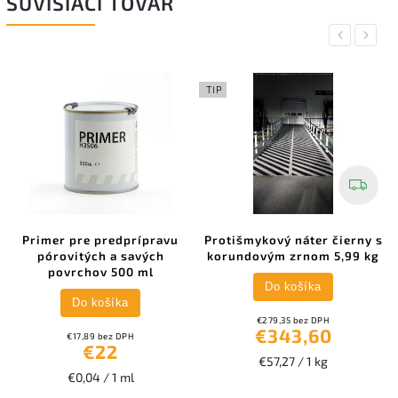
SÚVISIACI TOVAR
Previous
Next
TIP
Primer pre predprípravu
Protišmykový náter čierny s
pórovitých a savých
korundovým zrnom 5,99 kg
povrchov 500 ml
Do košíka
Do košíka
€279,35 bez DPH
€343,60
€17,89 bez DPH
€22
€57,27 / 1 kg
€0,04 / 1 ml