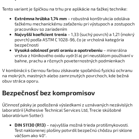
Tento variant je špičkou na trhu pre aplikácie na ťažkej technike:
Extrémna hrúbka 1,74 mm
– robustná konštrukcia odoláva
ťažkému mechanickému zaťaženiu pri výstupoch a zostupoch
pracovníkov so zariadením
Najvyšší koeficient trenia
– 1,33 (suchý povrch) a 1,21 (mokrý
povrch) podľa ASTM C 1028-96, čo je vrcholná kategória
bezpečnosti
Vysoká odolnosť proti oraniu a opotrebeniu
– minerálna
vrstva z hliníkového oxidu vydrží aj pri neustálom používaní v
bahne, prachu a rôznych poveternostných podmienkach
V kombinácii s čiernou farbou získavate spoľahlivú fyzickú ochranu
na mokrých, mastných alebo zamrznutých povrchoch, kde bežná
obuv stráca oporu.
Bezpečnosť bez kompromisov
Účinnosť pásky je podložená výsledkami z uznávaných nezávislých
laboratórií (Adhesive Technical Services Ltd, Trecie skúšobné
laboratórium Sotter):
DIN 51130 (R13)
– najvyššia možná trieda protišmykovosti.
Test naklonenej plošiny potvrdil bezpečnú chôdzu pri sklone
väčšom ako 40°.