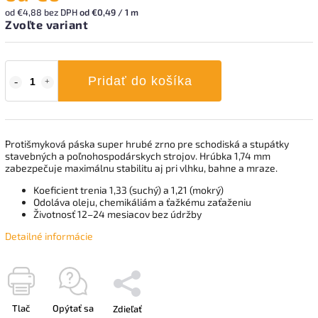
od
€4,88
bez DPH
od €0,49 / 1 m
Zvoľte variant
Pridať do košíka
Protišmyková páska super hrubé zrno pre schodiská a stupátky
stavebných a poľnohospodárskych strojov. Hrúbka 1,74 mm
zabezpečuje maximálnu stabilitu aj pri vlhku, bahne a mraze.
Koeficient trenia 1,33 (suchý) a 1,21 (mokrý)
Odoláva oleju, chemikáliám a ťažkému zaťaženiu
Životnosť 12–24 mesiacov bez údržby
Detailné informácie
Tlač
Opýtať sa
Zdieľať