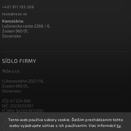
+421 911 193 206
tese@tese.sk
Kancelária:
Lučenecka cesta 2266 / 6,
Zvolen 960 01,
Slovensko
SÍDLO FIRMY
TeSe s.r.o.
I.Lihoveckého 2021/16,.
Zvolen 960 01,.
Slovensko
IČO: 47 524 006
DIČ: 2023932097
IČ DPH: SK2023932097,
Tento web používa súbory cookie. Ďalším prechádzaním tohto
IBAN: SK26 1111 0000 0012 3500 5003
webu vyjadrujete súhlas s ich používaním. Viac informácií
tu
.