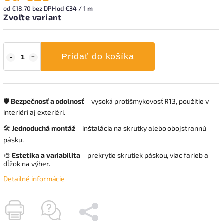
od
€18,70
bez DPH
od €34 / 1 m
Zvoľte variant
Pridať do košíka
🛡️
Bezpečnosť a odolnosť
– vysoká protišmykovosť R13, použitie v
interiéri aj exteriéri.
🛠️
Jednoduchá montáž
– inštalácia na skrutky alebo obojstrannú
pásku.
🎨
Estetika a variabilita
– prekrytie skrutiek páskou, viac farieb a
dĺžok na výber.
Detailné informácie