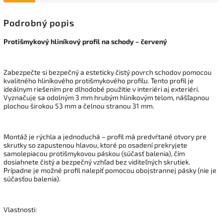
Podrobný popis
Protišmykový hliníkový profil na schody – červený
Zabezpečte si bezpečný a esteticky čistý povrch schodov pomocou
kvalitného hliníkového protišmykového profilu. Tento profil je
ideálnym riešením pre dlhodobé použitie v interiéri aj exteriéri.
Vyznačuje sa odolným 3 mm hrubým hliníkovým telom, nášľapnou
plochou širokou 53 mm a čelnou stranou 31 mm.
Montáž je rýchla a jednoduchá – profil má predvŕtané otvory pre
skrutky so zapustenou hlavou, ktoré po osadení prekryjete
samolepiacou protišmykovou páskou (súčasť balenia), čím
dosiahnete čistý a bezpečný vzhľad bez viditeľných skrutiek.
Prípadne je možné profil nalepiť pomocou obojstrannej pásky (nie je
súčasťou balenia).
Vlastnosti: