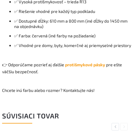
✅ Vysoká protišmykovosť – trieda R13
✅ Riešenie vhodné pre každý typ podkladu
✅ Dostupné dĺžky: 610 mm a 800 mm (iné dĺžky do 1450 mm
na objednávku)
✅ Farba: červená (iné farby na požiadanie)
✅ Vhodné pre domy, byty, komerčné aj priemyselné priestory
👉 Odporúčame pozrieť aj ďalšie
protišmykové pásky
pre ešte
väčšiu bezpečnosť.
Chcete inú farbu alebo rozmer? Kontaktujte nás!
SÚVISIACI TOVAR
Previous
Next