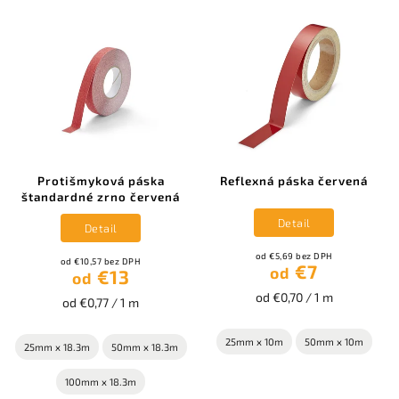
Protišmyková páska
Reflexná páska červená
štandardné zrno červená
Detail
Detail
od €5,69 bez DPH
od €10,57 bez DPH
€7
od
€13
od
od €0,70 / 1 m
od €0,77 / 1 m
25mm x 10m
50mm x 10m
25mm x 18.3m
50mm x 18.3m
100mm x 18.3m