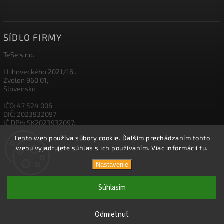
SÍDLO FIRMY
TeSe s.r.o.
I.Lihoveckého 2021/16,.
Zvolen 960 01,.
Slovensko
IČO: 47 524 006
DIČ: 2023932097
IČ DPH: SK2023932097,
Tento web používa súbory cookie. Ďalším prechádzaním tohto
IBAN: SK26 1111 0000 0012 3500 5003
webu vyjadrujete súhlas s ich používaním. Viac informácií
tu
.
Nastavenie
Copyright 2026
TESE
. Všetky práva vyhradené.
Súhlasím
Vytvořil
Shoptet
| Design
Shoptak.cz.
Odmietnuť