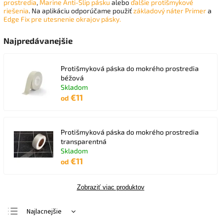
prostredia
,
Marine Anti-Slip pásku
alebo
ďalšie protišmykové
riešenia
. Na aplikáciu odporúčame použiť
základový náter Primer
a
Edge Fix pre utesnenie okrajov pásky.
Najpredávanejšie
Protišmyková páska do mokrého prostredia
béžová
Skladom
€11
od
Protišmyková páska do mokrého prostredia
transparentná
Skladom
€11
od
Zobraziť viac produktov
Najlacnejšie