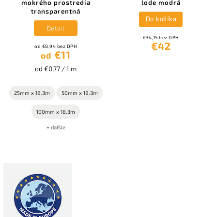
mokrého prostredia
lode modrá
transparentná
Do košíka
Detail
€34,15 bez DPH
€42
od €8,94 bez DPH
€11
od
od €0,77 / 1 m
25mm x 18.3m
50mm x 18.3m
100mm x 18.3m
+ ďalšie