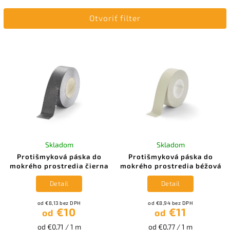
Najdrahšie
Otvoriť filter
Najpredávanejšie
Abecedne
Skladom
Skladom
Protišmyková páska do
Protišmyková páska do
mokrého prostredia čierna
mokrého prostredia béžová
Detail
Detail
od €8,13 bez DPH
od €8,94 bez DPH
€10
€11
od
od
od €0,71 / 1 m
od €0,77 / 1 m