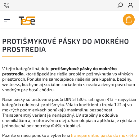
Hľadať
PROTIŠMYKOVÉ PÁSKY DO MOKRÉHO
PROSTREDIA
V tejto kategórii nájdete
protišmykové pásky do mokrého
prostredia
, ktoré špeciálne riešia problém pošmyknutia vo vlhkých
priestoroch. Ponúkame samolepiace riešenia pre kúpeľne, bazény,
wellness, kuchyne aj sociálne zariadenia s neabrazívnym povrchom
vhodným pre bosú chôdzu.
Naše pásky sú testované podľa DIN 51130 s ratingom R13 – najvyššia
kategória odolnosti proti šmyku. Vďaka koeficientu trenia 1,21 aj vo
mokrých podmienkach ponúkajú maximálnu bezpečnosť.
Transparentný variant je nenápadný, UV stabilný a odoláva
chemikáliám aj motorovému oleju. Samolepiaca aplikácia je rýchla a
jednoduchá bez potreby ďalších lepidiel.
Pozrite si našu ponuku a vyberte si
transparentnú pásku do mokrého