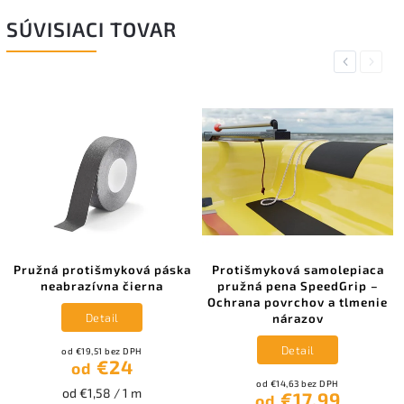
SÚVISIACI TOVAR
Previous
Next
Pružná protišmyková páska
Protišmyková samolepiaca
neabrazívna čierna
pružná pena SpeedGrip –
Ochrana povrchov a tlmenie
Detail
nárazov
Detail
od €19,51 bez DPH
€24
od
od €14,63 bez DPH
od €1,58 / 1 m
€17,99
od