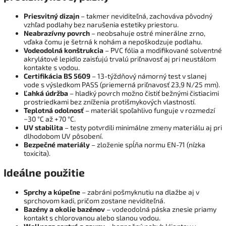
Priesvitný dizajn
– takmer neviditeľná, zachováva pôvodný
vzhľad podlahy bez narušenia estetiky priestoru.
Neabrazívny povrch
– neobsahuje ostré minerálne zrno,
vďaka čomu je šetrná k nohám a nepoškodzuje podlahu.
Vodeodolná konštrukcia
– PVC fólia a modifikované solventné
akrylátové lepidlo zaisťujú trvalú priľnavosť aj pri neustálom
kontakte s vodou.
Certifikácia BS 5609
– 13-týždňový námorný test v slanej
vode s výsledkom PASS (priemerná priľnavosť 23,9 N/25 mm).
Ľahká údržba
– hladký povrch možno čistiť bežnými čistiacimi
prostriedkami bez zníženia protišmykových vlastností.
Teplotná odolnosť
– materiál spoľahlivo funguje v rozmedzí
−30 °C až +70 °C.
UV stabilita
– testy potvrdili minimálne zmeny materiálu aj pri
dlhodobom UV pôsobení.
Bezpečné materiály
– zloženie spĺňa normu EN-71 (nízka
toxicita).
Ideálne použitie
Sprchy a kúpeľne
– zabráni pošmyknutiu na dlažbe aj v
sprchovom kadi, pričom zostane neviditeľná.
Bazény a okolie bazénov
– vodeodolná páska znesie priamy
kontakt s chlorovanou alebo slanou vodou.