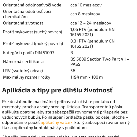
Orientačná odolnosť voči vode
cca 10 mesiacov
Orientačná odolnosť voči
cca 8 mesiacov
chemikáliám
Orientačná životnosť
cca 12 – 24 mesiacov
1,06 PTV (pendulum EN
Protišmykovosť (suchý povrch)
16165:2021)
0,31 PTV (pendulum EN
Protišmykovosť (mokrý povrch)
16165:2021)
Kategória podľa DIN 51097
B
BS 5609 Section Two Part 4.1 –
Námorná certifikácia
PASS
LRV (svetelný odraz)
56
Maximálny rozmer rolky
1194 mm × 100 m
Aplikácia a tipy pre dlhšiu životnosť
Pre dosiahnutie maximálnej priľnavosti očistite podlahu od
mastnoty, prachu a vody pred aplikáciou. Transparentnú pásku
aplikujte opatrne, aby ste zabezpečili rovnomerné prilepenie bez
vzduchových bublín. Po nalepení pritlačte pásku po celej ploche –
odporúčame použiť
aplikačný valček
, ktorý zabezpečí rovnomerný
tlak a optimálny kontakt pásky s podkladom.
Ak aplikujete pásku na hrany alebo v mieste prechodu medzi