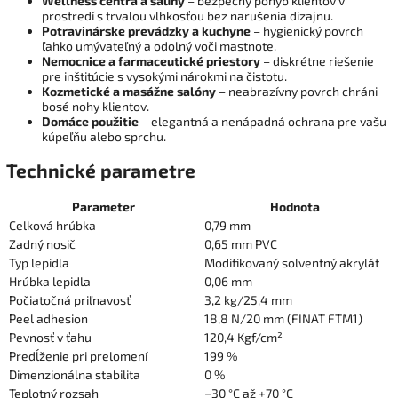
Wellness centrá a sauny
– bezpečný pohyb klientov v
prostredí s trvalou vlhkosťou bez narušenia dizajnu.
Potravinárske prevádzky a kuchyne
– hygienický povrch
ľahko umývateľný a odolný voči mastnote.
Nemocnice a farmaceutické priestory
– diskrétne riešenie
pre inštitúcie s vysokými nárokmi na čistotu.
Kozmetické a masážne salóny
– neabrazívny povrch chráni
bosé nohy klientov.
Domáce použitie
– elegantná a nenápadná ochrana pre vašu
kúpeľňu alebo sprchu.
Technické parametre
Parameter
Hodnota
Celková hrúbka
0,79 mm
Zadný nosič
0,65 mm PVC
Typ lepidla
Modifikovaný solventný akrylát
Hrúbka lepidla
0,06 mm
Počiatočná priľnavosť
3,2 kg/25,4 mm
Peel adhesion
18,8 N/20 mm (FINAT FTM1)
Pevnosť v ťahu
120,4 Kgf/cm²
Predĺženie pri prelomení
199 %
Dimenzionálna stabilita
0 %
Teplotný rozsah
−30 °C až +70 °C