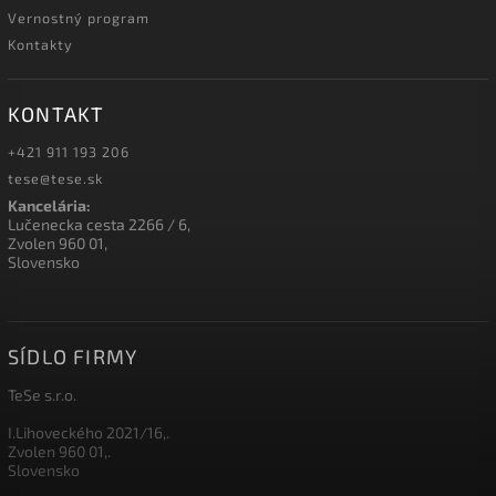
Vernostný program
Kontakty
KONTAKT
+421 911 193 206
tese@tese.sk
Kancelária:
Lučenecka cesta 2266 / 6,
Zvolen 960 01,
Slovensko
SÍDLO FIRMY
TeSe s.r.o.
I.Lihoveckého 2021/16,.
Zvolen 960 01,.
Slovensko