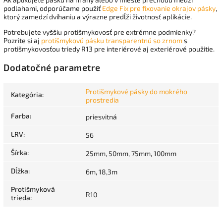
podlahami, odporúčame použiť
Edge Fix pre fixovanie okrajov pásky
,
ktorý zamedzí dvíhaniu a výrazne predĺži životnosť aplikácie.
Potrebujete vyššiu protišmykovosť pre extrémne podmienky?
Pozrite si aj
protišmykovú pásku transparentnú so zrnom
s
protišmykovosťou triedy R13 pre interiérové aj exteriérové použitie.
Dodatočné parametre
Protišmykové pásky do mokrého
Kategória
:
prostredia
Farba
:
priesvitná
LRV
:
56
Šírka
:
25mm, 50mm, 75mm, 100mm
Dĺžka
:
6m, 18,3m
Protišmyková
R10
trieda
: