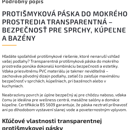
Podrobný popis
PROTIŠMYKOVÁ PÁSKA DO MOKRÉHO
PROSTREDIA TRANSPARENTNÁ –
BEZPEČNOSŤ PRE SPRCHY, KÚPEĽNE
A BAZÉNY
Hľadáte spoľahlivé protišmykové riešenie, ktoré nenaruší vzhľad
vašej podlahy? Transparentná protišmyková páska do mokrého
prostredia ponúka dokonalú kombináciu bezpečnosti a estetiky.
Vďaka priesvitnému PVC materiálu je takmer neviditeľná –
zachováva pôvodný dizajn podlahy, zatiaľ čo zaisťuje maximálnu
bezpečnosť v sprchách, kúpeľniach, pri bazénoch alebo v
kuchyniach.
Neabrazívny povrch je úplne bezpečný aj pre chôdzu naboso, vďaka
čomu je ideálna pre wellness centrá, masážne salóny a domáce
kúpeľne. Certifikácia BS 5609 garantuje, že páska neztratí priľnavosť
ani po dlhodobom vystavení slanej vode a poveternostným vplyvom.
Kľúčové vlastnosti transparentnej
protišmykovej pásky