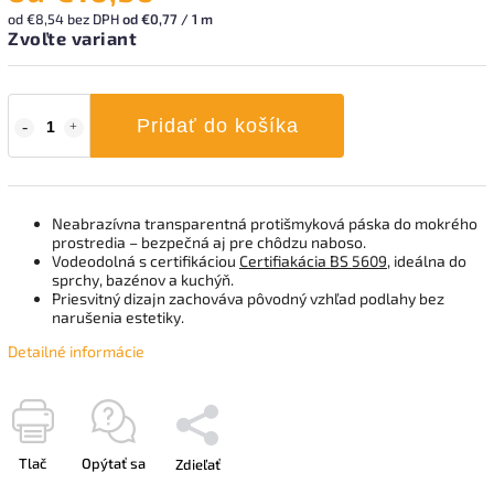
od
€8,54
bez DPH
od €0,77 / 1 m
Zvoľte variant
Pridať do košíka
Neabrazívna transparentná protišmyková páska do mokrého
prostredia – bezpečná aj pre chôdzu naboso.
Vodeodolná s certifikáciou
Certifiakácia BS 5609
, ideálna do
sprchy, bazénov a kuchýň.
Priesvitný dizajn zachováva pôvodný vzhľad podlahy bez
narušenia estetiky.
Detailné informácie
Tlač
Opýtať sa
Zdieľať