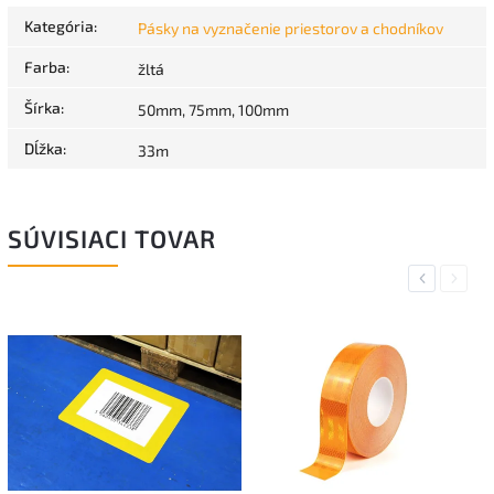
Kategória
:
Pásky na vyznačenie priestorov a chodníkov
Farba
:
žltá
Šírka
:
50mm, 75mm, 100mm
Dĺžka
:
33m
SÚVISIACI TOVAR
Previous
Next