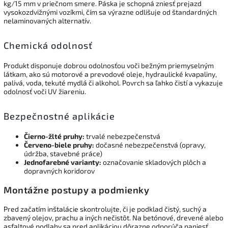
kg/15 mm v priečnom smere. Páska je schopná zniesť prejazd
vysokozdvižnými vozíkmi, čím sa výrazne odlišuje od štandardných
nelaminovaných alternatív.
Chemická odolnosť
Produkt disponuje dobrou odolnosťou voči bežným priemyselným
látkam, ako sú motorové a prevodové oleje, hydraulické kvapaliny,
palivá, voda, tekuté mydlá či alkohol. Povrch sa ľahko čistí a vykazuje
odolnosť voči UV žiareniu.
Bezpečnostné aplikácie
Čierno-žlté pruhy:
trvalé nebezpečenstvá
Červeno-biele pruhy:
dočasné nebezpečenstvá (opravy,
údržba, stavebné práce)
Jednofarebné varianty:
označovanie skladových plôch a
dopravných koridorov
Montážne postupy a podmienky
Pred začatím inštalácie skontrolujte, či je podklad čistý, suchý a
zbavený olejov, prachu a iných nečistôt. Na betónové, drevené alebo
asfaltové podlahy sa pred aplikáciou dôrazne odporúča naniesť