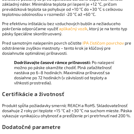
základný náter. Minimálna teplota pri lepení je +12 °C, pričom
prevádzková teplota sa pohybuje od +10 °C do +30 °C s celkovou
teplotnou odolnosťou v rozmedzí -20 °C až +60 °C.
Pre efektívnu inštaláciu bez vzduchových bublín a nežiaduceho
pokrčenia odporúčame využiť
aplikačný vozík
, ktorý je na tento typ
pásky špeciálne skonštruovaný.
Pred samotným nalepením povrch očistite
IPA čističom povrchov
pre
odstránenie zvyškov mastnoty – tento krok je kľúčový pre
dosiahnutie optimálnej priľnavosti.
Dodržiavajte časové rámce priľnavosti:
Po nalepení
možno po páske okamžite chodiť. Plná zaťažiteľnosť
nastáva po 6–8 hodinách. Maximálna priľnavosť sa
dosiahne po 72 hodinách (v závislosti od teploty a
vlhkosti prostredia).
Certifikácie a životnosť
Produkt spĺňa požiadavky smerníc REACH a RoHS. Skladovateľnosť
dosahuje 2 roky pri teplote +15 °C až +30 °C na suchom mieste. Páska
vykazuje vynikajúcu ohybnosť a predĺženie pri pretrhnutí nad 200 %.
Dodatočné parametre