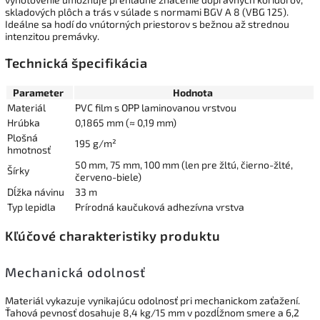
skladových plôch a trás v súlade s normami BGV A 8 (VBG 125).
Ideálne sa hodí do vnútorných priestorov s bežnou až strednou
intenzitou premávky.
Technická špecifikácia
Parameter
Hodnota
Materiál
PVC film s OPP laminovanou vrstvou
Hrúbka
0,1865 mm (≈ 0,19 mm)
Plošná
195 g/m²
hmotnosť
50 mm, 75 mm, 100 mm (len pre žltú, čierno-žlté,
Šírky
červeno-biele)
Dĺžka návinu
33 m
Typ lepidla
Prírodná kaučuková adhezívna vrstva
Kľúčové charakteristiky produktu
Mechanická odolnosť
Materiál vykazuje vynikajúcu odolnosť pri mechanickom zaťažení.
Ťahová pevnosť dosahuje 8,4 kg/15 mm v pozdĺžnom smere a 6,2