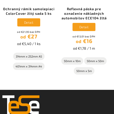
Ochranný rámik samolepiaci
Reflexná páska pre
ColorCover žltý sada 5 ks
označenie nákladných
automobilov ECE104 žltá
Detail
Detail
od €21,95 bez DPH
€27
od
od €13,01 bez DPH
€16
od
od €5,40 / 1 ks
od €1,78 / 1 m
314mm x 252mm A5
50mm x 10m
50mm x 50m
401mm x 314mm A4
50mm x 5m