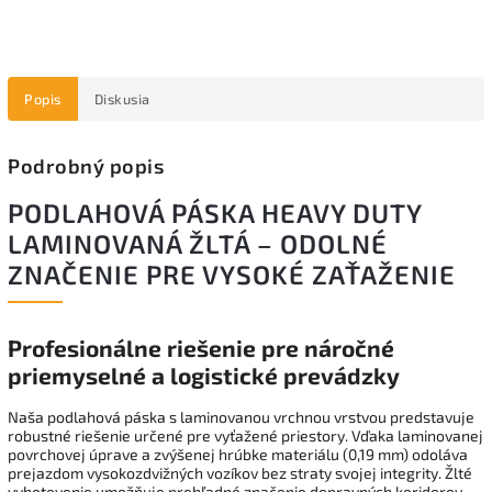
Popis
Diskusia
Podrobný popis
PODLAHOVÁ PÁSKA HEAVY DUTY
LAMINOVANÁ ŽLTÁ – ODOLNÉ
ZNAČENIE PRE VYSOKÉ ZAŤAŽENIE
Profesionálne riešenie pre náročné
priemyselné a logistické prevádzky
Naša podlahová páska s laminovanou vrchnou vrstvou predstavuje
robustné riešenie určené pre vyťažené priestory. Vďaka laminovanej
povrchovej úprave a zvýšenej hrúbke materiálu (0,19 mm) odoláva
prejazdom vysokozdvižných vozíkov bez straty svojej integrity. Žlté
vyhotovenie umožňuje prehľadné značenie dopravných koridorov,