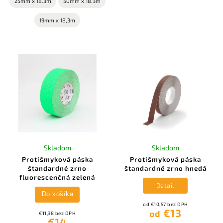
25mm x 18.3m
50mm x 18.3m
19mm x 18,3m
Skladom
Skladom
Protišmyková páska
Protišmyková páska
štandardné zrno
štandardné zrno hnedá
fluorescenčná zelená
Detail
Do košíka
od €10,57 bez DPH
€13
od
€11,38 bez DPH
€14