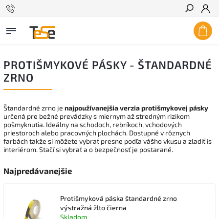
Hľadať
PROTIŠMYKOVÉ PÁSKY - ŠTANDARDNÉ
ZRNO
Štandardné zrno je
najpoužívanejšia verzia protišmykovej pásky
určená pre bežné prevádzky s miernym až stredným rizikom
pošmyknutia. Ideálny na schodoch, rebríkoch, vchodových
priestoroch alebo pracovných plochách. Dostupné v rôznych
farbách takže si môžete vybrať presne podľa vášho vkusu a zladiť is
interiérom. Stačí si vybrať a o bezpečnosť je postarané.
Najpredávanejšie
Protišmyková páska štandardné zrno
výstražná žlto čierna
Skladom