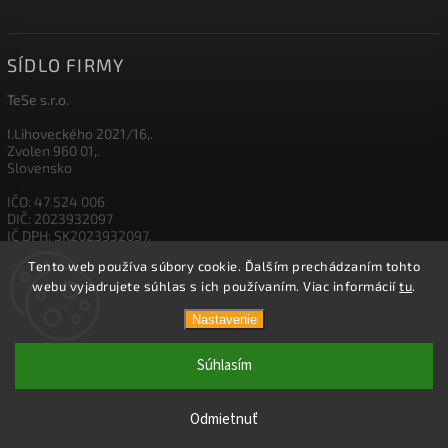
SÍDLO FIRMY
TeSe s.r.o.
I.Lihoveckého 2021/16,.
Zvolen 960 01,.
Slovensko
IČO: 47 524 006
DIČ: 2023932097
IČ DPH: SK2023932097,
Tento web používa súbory cookie. Ďalším prechádzaním tohto
IBAN: SK26 1111 0000 0012 3500 5003
webu vyjadrujete súhlas s ich používaním. Viac informácií
tu
.
Nastavenie
Copyright 2026
TESE
. Všetky práva vyhradené.
Súhlasím
Vytvořil
Shoptet
| Design
Shoptak.cz.
Odmietnuť