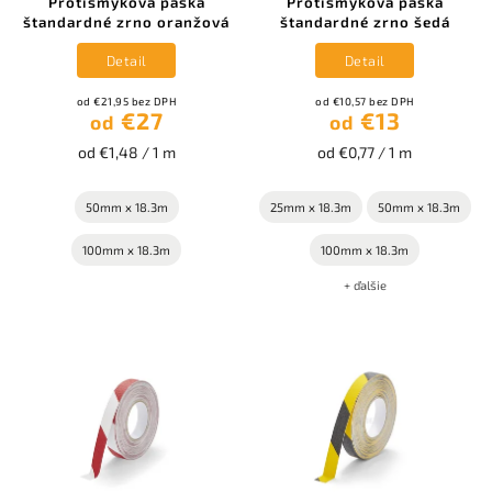
Protišmyková páska
Protišmyková páska
štandardné zrno oranžová
štandardné zrno šedá
Detail
Detail
od €21,95 bez DPH
od €10,57 bez DPH
€27
€13
od
od
od €1,48 / 1 m
od €0,77 / 1 m
50mm x 18.3m
25mm x 18.3m
50mm x 18.3m
100mm x 18.3m
100mm x 18.3m
+ ďalšie