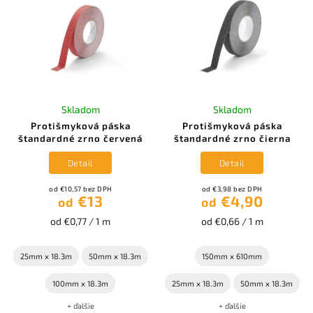
Skladom
Skladom
Protišmyková páska
Protišmyková páska
štandardné zrno červená
štandardné zrno čierna
Detail
Detail
od €10,57 bez DPH
od €3,98 bez DPH
€13
€4,90
od
od
od €0,77 / 1 m
od €0,66 / 1 m
25mm x 18.3m
50mm x 18.3m
150mm x 610mm
100mm x 18.3m
25mm x 18.3m
50mm x 18.3m
+ ďalšie
+ ďalšie