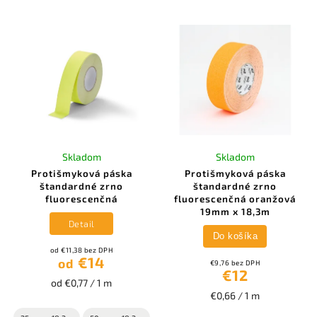
Skladom
Skladom
Protišmyková páska
Protišmyková páska
štandardné zrno
štandardné zrno
fluorescenčná
fluorescenčná oranžová
19mm x 18,3m
Detail
Do košíka
od €11,38 bez DPH
€14
od
€9,76 bez DPH
€12
od €0,77 / 1 m
€0,66 / 1 m