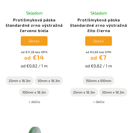
Skladom
Skladom
Protišmyková páska
Protišmyková páska
štandardné zrno výstražná
štandardné zrno výstražná
červeno biela
žlto čierna
Detail
Detail
od €11,38 bez DPH
od €5,69 bez DPH
€14
€7
od
od
od €0,82 / 1 m
od €0,82 / 1 m
25mm x 18.3m
50mm x 18.3m
150mm x 610mm
100mm x 18.3m
25mm x 18.3m
50mm x 18.3m
+ ďalšie
+ ďalšie