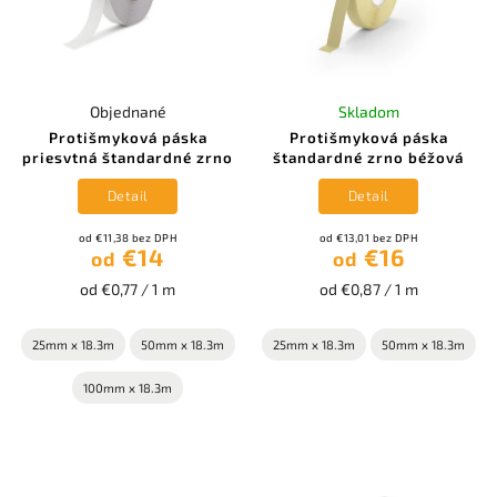
Objednané
Skladom
Protišmyková páska
Protišmyková páska
priesvtná štandardné zrno
štandardné zrno béžová
Detail
Detail
od €11,38 bez DPH
od €13,01 bez DPH
€14
€16
od
od
od €0,77 / 1 m
od €0,87 / 1 m
25mm x 18.3m
50mm x 18.3m
25mm x 18.3m
50mm x 18.3m
100mm x 18.3m