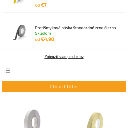
€7
od
Protišmyková páska štandardné zrno čierna
Skladom
€4,90
od
Zobraziť viac produktov
Najlacnejšie
Otvoriť filter
Najdrahšie
Najpredávanejšie
Abecedne