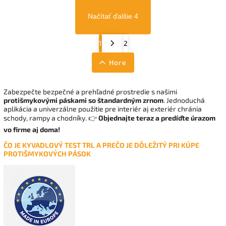
Načítať ďalšie 4
1
2
Hore
Zabezpečte bezpečné a prehľadné prostredie s našimi
protišmykovými páskami so štandardným zrnom
. Jednoduchá
aplikácia a univerzálne použitie pre interiér aj exteriér chránia
schody, rampy a chodníky. 👉
Objednajte teraz a predíďte úrazom
vo firme aj doma!
ČO JE KYVADLOVÝ TEST TRL A PREČO JE DÔLEŽITÝ PRI KÚPE
PROTIŠMYKOVÝCH PÁSOK