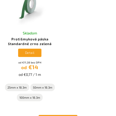
Skladom
Protišmyková páska
štandardné zrno zelená
Detail
od €11,38 bez DPH
€14
od
od €0,77 / 1 m
25mm x 18.3m
50mm x 18.3m
100mm x 18.3m