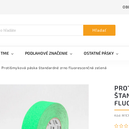
OB
Hľadať
V TME
PODLAHOVÉ ZNAČENIE
OSTATNÉ PÁSKY
Protišmyková páska štandardné zrno fluorescenčná zelená
PRO
ŠTA
FLU
Kód:
M1C