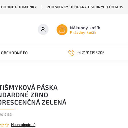
CHODNÉ PODMIENKY
PODMIENKY OCHRANY OSOBNÝCH ÚDAJOV
Nákupný košík
Prázdny košík
+421911193206
OBCHODNÉ PODMIENKY
KONTAKTY
BLOG
TIŠMYKOVÁ PÁSKA
NDARDNÉ ZRNO
ORESCENČNÁ ZELENÁ
R019183
Neohodnotené