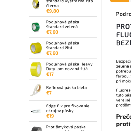
štandard výstražná žlto
čierna
€9,80
Podro
Podlahová páska
PRO
štandard zelená
€7,60
FLU
BEZ
Podlahová páska
štandard žltá
€7,60
Bezpečn
Podlahová páska Heavy
zelená
s
Duty laminovaná žltá
potrebuj
€17
farbou.
pri mok
Reflexná páska biela
Fluores
€7
túto pá
verejné
protišm
Edge Fix pre fixovanie
okrajov pásky
Preč
€19
prot
Protišmyková páska