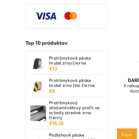
Top 10 produktov
Protišmyková páska
hrubé zrno čierna
€13
DAR
Protišmyková páska
hrubé zrno žlto čierna
K nákup
€6
dost
Protišmykový
sklolaminátový profil na
schody stredné zrno
čierny
€16,10
Popis
Podlahová páska