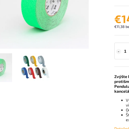
€1
€11,38 b
Zvýšte 
protišm
Pendulu
kancelá
V
v
O
Š
e
Detailn