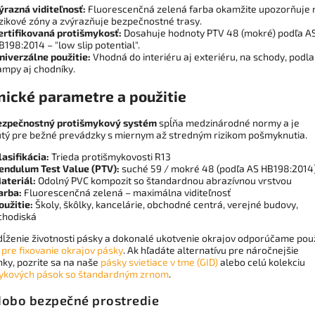
ýrazná viditeľnosť:
Fluorescenčná zelená farba okamžite upozorňuje 
izikové zóny a zvýrazňuje bezpečnostné trasy.
ertifikovaná protišmykosť:
Dosahuje hodnoty PTV 48 (mokré) podľa A
B198:2014 – "low slip potential".
niverzálne použitie:
Vhodná do interiéru aj exteriéru, na schody, podla
ampy aj chodníky.
nické parametre a použitie
ezpečnostný protišmykový systém
spĺňa medzinárodné normy a je
tý pre bežné prevádzky s miernym až stredným rizikom pošmyknutia.
lasifikácia:
Trieda protišmykovosti R13
endulum Test Value (PTV):
suché 59 / mokré 48 (podľa AS HB198:2014
ateriál:
Odolný PVC kompozit so štandardnou abrazívnou vrstvou
arba:
Fluorescenčná zelená – maximálna viditeľnosť
oužitie:
Školy, škôlky, kancelárie, obchodné centrá, verejné budovy,
chodiská
dĺženie životnosti pásky a dokonalé ukotvenie okrajov odporúčame použ
 pre fixovanie okrajov pásky
. Ak hľadáte alternatívu pre náročnejšie
ky, pozrite sa na naše
pásky svietiace v tme (GID)
alebo celú kolekciu
ykových pások so štandardným zrnom
.
obo bezpečné prostredie