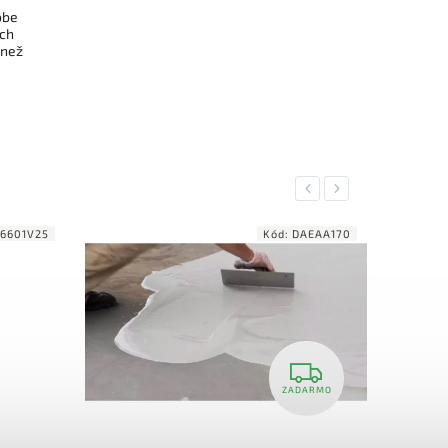
obe
ych
 než
Previous
Next
6601V25
Kód:
DAEAA170
ZADARMO