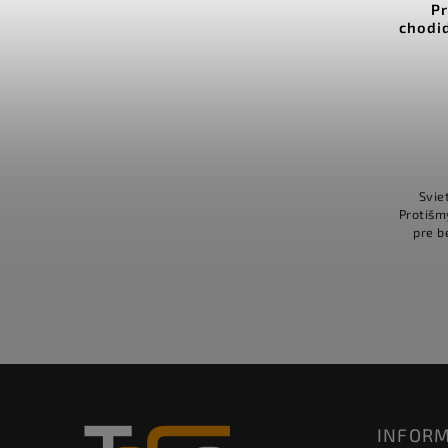
Orientačná páska svietiaca v
P
tme
chodid
Detail
od €8,94 bez DPH
€11
od
od €1,10 / 1 m
Fotoluminiscenčné pásky pre bezpečnú
orientáciu aj v úplnej tme Absorbujú
Svie
svetlo a v tme žiaria bez potreby
Protišm
elektriny Ideálne na označenie
pre b
25mm x 10m
50mm x 10m
schodísk, núdzových východov a...
tmavý
svetl
INFORM