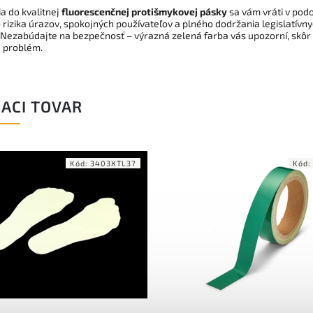
ia do kvalitnej
fluorescenčnej protišmykovej pásky
sa vám vráti v pod
 rizika úrazov, spokojných používateľov a plného dodržania legislatívn
 Nezabúdajte na bezpečnosť – výrazná zelená farba vás upozorní, skôr
 problém.
IACI TOVAR
Kód:
3403XTL37
Kód: