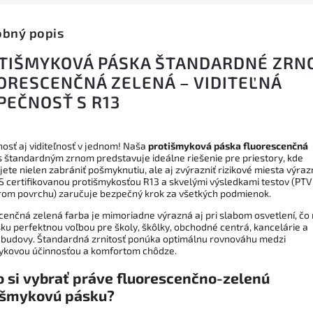
bný popis
TIŠMYKOVÁ PÁSKA ŠTANDARDNÉ ZRN
ORESCENČNÁ ZELENÁ – VIDITEĽNÁ
PEČNOSŤ S R13
osť aj viditeľnosť v jednom! Naša
protišmyková páska fluorescenčná
 štandardným zrnom predstavuje ideálne riešenie pre priestory, kde
ete nielen zabrániť pošmyknutiu, ale aj zvýrazniť rizikové miesta výra
 S certifikovanou protišmykosťou R13 a skvelými výsledkami testov (PT
rom povrchu) zaručuje bezpečný krok za všetkých podmienok.
cenčná zelená farba je mimoriadne výrazná aj pri slabom osvetlení, čo 
sku perfektnou voľbou pre školy, škôlky, obchodné centrá, kancelárie a
 budovy. Štandardná zrnitosť ponúka optimálnu rovnováhu medzi
ykovou účinnosťou a komfortom chôdze.
o si vybrať práve fluorescenčno-zelenú
išmykovú pásku?