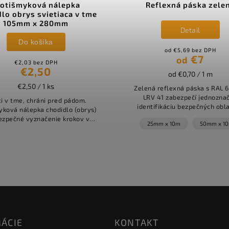
rotišmyková nálepka
Reflexná páska zele
lo obrys svietiaca v tme
105mm x 280mm
Detail
Do košíka
od €5,69 bez DPH
€7
od
€2,03 bez DPH
€2,50
od €0,70 / 1 m
€2,50 / 1 ks
Zelená reflexná páska s RAL 
LRV 41 zabezpečí jednozna
ti v tme, chráni pred pádom.
identifikáciu bezpečných obla
yková nálepka chodidlo (obrys)
únikovových ciest za každ
ezpečné vyznačenie krokov v
25mm x 10m
50mm x 1
podmienok. Ideálna pre priem
ch priestoroch. Nabíja sa
objekty a...
om a svieti v tme Špičková...
ÁCIE
KONTAKT