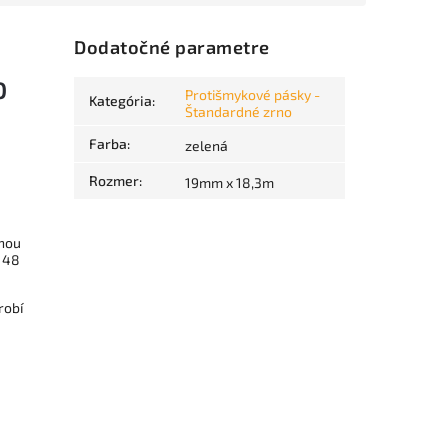
Dodatočné parametre
O
Protišmykové pásky -
Kategória
:
Štandardné zrno
Farba
:
zelená
Rozmer
:
19mm x 18,3m
znou
V 48
robí