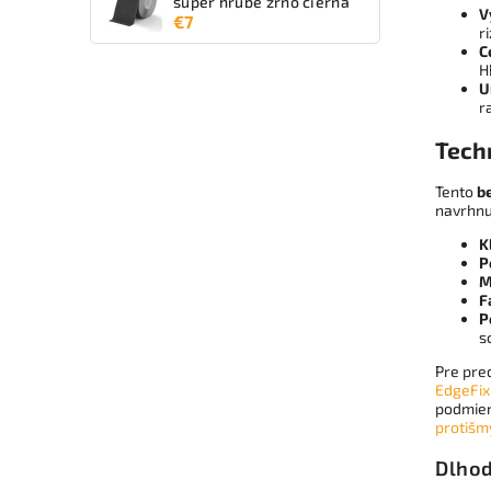
super hrubé zrno čierna
V
€7
r
C
H
U
r
Tech
Tento
b
navrhnu
K
P
M
F
P
s
Pre pre
EdgeFix
podmien
protišm
Dlhod