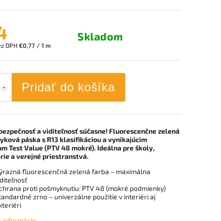
4
Skladom
ez DPH
€0,77 / 1 m
Pridať do košíka
bezpečnosť a viditeľnosť súčasne! Fluorescenčne zelená
yková páska s R13 klasifikáciou a vynikajúcim
m Test Value (PTV 48 mokré). Ideálna pre školy,
rie a verejné priestranstvá.
ýrazná fluorescenčná zelená farba – maximálna
iditeľnosť
chrana proti pošmyknutiu: PTV 48 (mokré podmienky)
tandardné zrno – univerzálne použitie v interiéri aj
xteriéri
é informácie