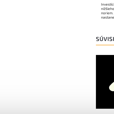
Investíc
nižšieho
noriem.
nastane
SÚVIS
Kód:
8101X25