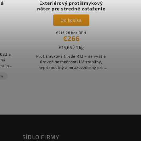
ná
Exteriérový protišmykový
Prot
náter pre stredné zaťaženie
zaťa
Do košíka
€216,26 bez DPH
€266
€15,65 / 1 kg
6032 a
Protišmyková trieda R13 – najvyššia
čnú
úroveň bezpečnosti UV stabilný,
stí a
nepriepustný a mrazuvzdorný pre
Proti
ých
celoročné použitie Bez rozpúšťadiel –
DIN 5
0m
yselné
ekologickejšie riešenie
chem
r
SÍDLO FIRMY