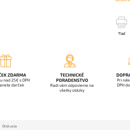
Tlač
ČEK ZDARMA
TECHNICKÉ
DOPR
u nad 25€ s DPH
PORADENSTVO
Pri ná
anete darček
DPH do
Radi vám odpovieme na
všetky otázky
Diskusia