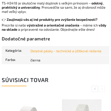
TS-H3418 je skutočne malý doplnok s veľkým prínosom –
odolný,
praktický a univerzálny
. Presvedčte sa sami, že aj drobnosť môže
mať veľký vplyv.
👉
Zaujímajú vás aj iné produkty pre zvýšenie bezpečnosti?
Prezrite si naše
výstražné a orientačné značenia
– máme ich
vždy
na sklade
a pripravené na odoslanie. Objednajte ešte dnes!
Dodatočné parametre
Kategória
:
Ostatné pásky – technické a úžitkové riešenia
Farba
:
čierna
SÚVISIACI TOVAR
Previous
Next