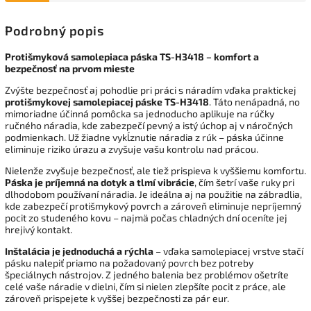
Podrobný popis
Protišmyková samolepiaca páska TS-H3418 – komfort a
bezpečnosť na prvom mieste
Zvýšte bezpečnosť aj pohodlie pri práci s náradím vďaka praktickej
protišmykovej samolepiacej páske TS-H3418
. Táto nenápadná, no
mimoriadne účinná pomôcka sa jednoducho aplikuje na rúčky
ručného náradia, kde zabezpečí pevný a istý úchop aj v náročných
podmienkach. Už žiadne vykĺznutie náradia z rúk – páska účinne
eliminuje riziko úrazu a zvyšuje vašu kontrolu nad prácou.
Nielenže zvyšuje bezpečnosť, ale tiež prispieva k vyššiemu komfortu.
Páska je príjemná na dotyk a tlmí vibrácie
, čím šetrí vaše ruky pri
dlhodobom používaní náradia. Je ideálna aj na použitie na zábradlia,
kde zabezpečí protišmykový povrch a zároveň eliminuje nepríjemný
pocit zo studeného kovu – najmä počas chladných dní oceníte jej
hrejivý kontakt.
Inštalácia je jednoduchá a rýchla
– vďaka samolepiacej vrstve stačí
pásku nalepiť priamo na požadovaný povrch bez potreby
špeciálnych nástrojov. Z jedného balenia bez problémov ošetríte
celé vaše náradie v dielni, čím si nielen zlepšíte pocit z práce, ale
zároveň prispejete k vyššej bezpečnosti za pár eur.