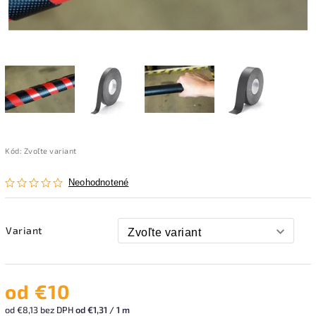
Kód:
Zvoľte variant
Neohodnotené
Variant
od
€10
od
€8,13
bez DPH
od €1,31 / 1 m