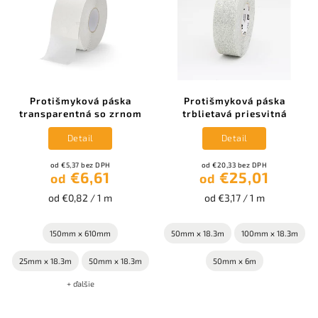
Protišmyková páska
Protišmyková páska
transparentná so zrnom
trblietavá priesvitná
Detail
Detail
od €5,37 bez DPH
od €20,33 bez DPH
€6,61
€25,01
od
od
od €0,82 / 1 m
od €3,17 / 1 m
150mm x 610mm
50mm x 18.3m
100mm x 18.3m
25mm x 18.3m
50mm x 18.3m
50mm x 6m
+ ďalšie