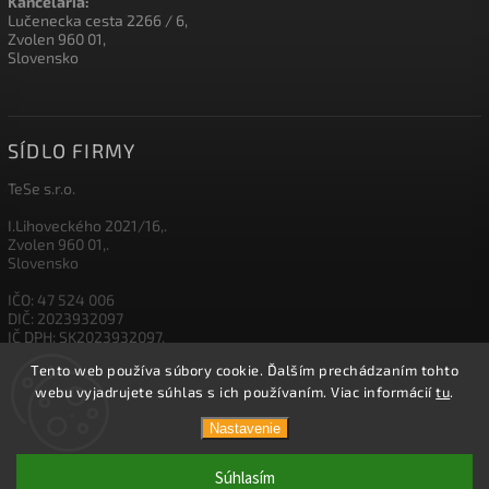
Kancelária:
Lučenecka cesta 2266 / 6,
Zvolen 960 01,
Slovensko
SÍDLO FIRMY
TeSe s.r.o.
I.Lihoveckého 2021/16,.
Zvolen 960 01,.
Slovensko
IČO: 47 524 006
DIČ: 2023932097
IČ DPH: SK2023932097,
Tento web používa súbory cookie. Ďalším prechádzaním tohto
IBAN: SK26 1111 0000 0012 3500 5003
webu vyjadrujete súhlas s ich používaním. Viac informácií
tu
.
Nastavenie
Copyright 2026
TESE
. Všetky práva vyhradené.
Súhlasím