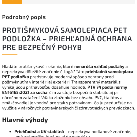
Podrobný popis
PROTIŠMYKOVÁ SAMOLEPIACA PET
PODLOŽKA – PRIEHĽADNÁ OCHRANA
PRE BEZPEČNÝ POHYB
Hľadáte protišmykové riešenie, ktoré
nenarúša vzhľad podlahy
a
neprekrýva dôležité značenie či logá? Táto
priehľadná samolepiaca
PET podložka
predstavuje moderný spôsob ochrany pred
pošmyknutím v interiéri aj exteriéri. Transparentný materiál s
vynikajúcou priľnavosťou dosahuje hodnotu
PTV 74 podľa normy
EN16165:2021 za sucha
, čím zaisťuje bezpečnú stabilitu aj pri
náročnom zaťažení. Vďaka zloženiu bez obsahu PVC, ftalátov a
zmäkčovadiel je vhodná pre styk s potravinami, čo ju predurčuje na
využitie v náročných potravinárskych či zdravotníckych prevádzkach.
Hlavné výhody
Priehľadná a UV stabilná
– neprekrýva podlahové značenie,
logá ani grafiku, ideálna aj do exteriéru.