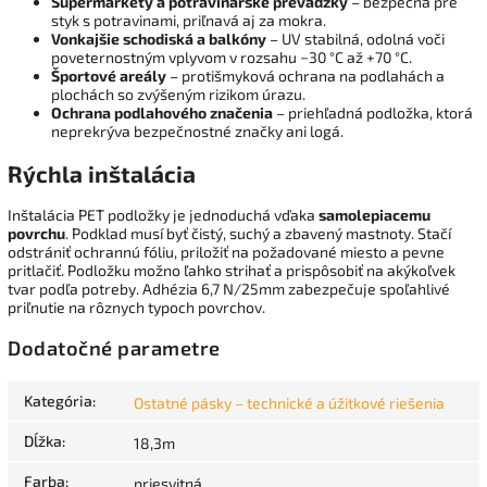
Supermarkety a potravinárske prevádzky
– bezpečná pre
styk s potravinami, priľnavá aj za mokra.
Vonkajšie schodiská a balkóny
– UV stabilná, odolná voči
poveternostným vplyvom v rozsahu −30 °C až +70 °C.
Športové areály
– protišmyková ochrana na podlahách a
plochách so zvýšeným rizikom úrazu.
Ochrana podlahového značenia
– priehľadná podložka, ktorá
neprekrýva bezpečnostné značky ani logá.
Rýchla inštalácia
Inštalácia PET podložky je jednoduchá vďaka
samolepiacemu
povrchu
. Podklad musí byť čistý, suchý a zbavený mastnoty. Stačí
odstrániť ochrannú fóliu, priložiť na požadované miesto a pevne
pritlačiť. Podložku možno ľahko strihať a prispôsobiť na akýkoľvek
tvar podľa potreby. Adhézia 6,7 N/25mm zabezpečuje spoľahlivé
priľnutie na rôznych typoch povrchov.
Dodatočné parametre
Kategória
:
Ostatné pásky – technické a úžitkové riešenia
Dĺžka
:
18,3m
Farba
:
priesvitná