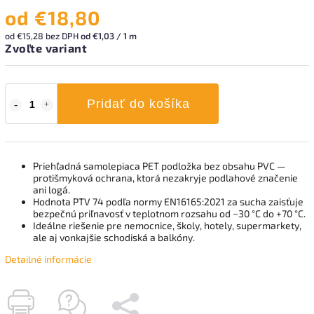
od
€18,80
od
€15,28
bez DPH
od €1,03 / 1 m
Zvoľte variant
Pridať do košíka
Priehľadná samolepiaca PET podložka bez obsahu PVC —
protišmyková ochrana, ktorá nezakryje podlahové značenie
ani logá.
Hodnota PTV 74 podľa normy EN16165:2021 za sucha zaisťuje
bezpečnú priľnavosť v teplotnom rozsahu od −30 °C do +70 °C.
Ideálne riešenie pre nemocnice, školy, hotely, supermarkety,
ale aj vonkajšie schodiská a balkóny.
Detailné informácie