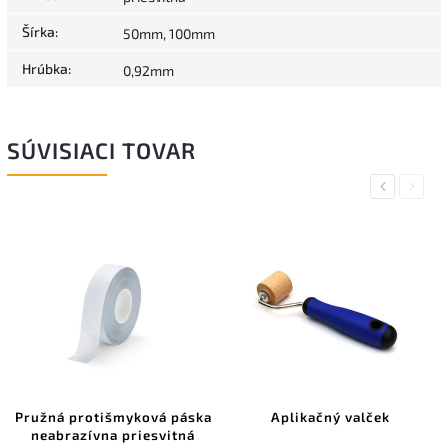
Šírka
:
50mm, 100mm
Hrúbka
:
0,92mm
SÚVISIACI TOVAR
Previous
Next
Pružná protišmyková páska
Aplikačný valček
neabrazívna priesvitná