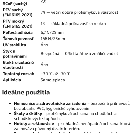
2,6
SCoF (suchý)
PTV suchý
74 — veľmi dobrá protišmyková vlastnosť
(EN16165:2021)
PTV mokrý
13 — základná priľnavosť za mokra
(EN16165:2021)
Peľová adhézia
6,7 N/25mm
Ťahová pevnosť
166 N/25mm
UV stabilita
Áno
Styk s
Bezpečná — 0 % ftalátov a zmäkčovadiel
potravinami
Elektroizolačné
Áno
vlastnosti
Teplotný rozsah
−30 °C až +70 °C
Aplikácia
Samolepiaca
Ideálne použitia
Nemocnice a zdravotnícke zariadenia
– bezpečná priľnavosť,
bez obsahu PVC, hygienické vyhotovenie.
Školy a škôlky
– protišmyková ochrana na chodbách a
schodiskových stupňoch.
Hotely a reštaurácie
– priehľadná, nenápadná ochrana, ktorá
zachováva pôvodný dizajn interiéru.