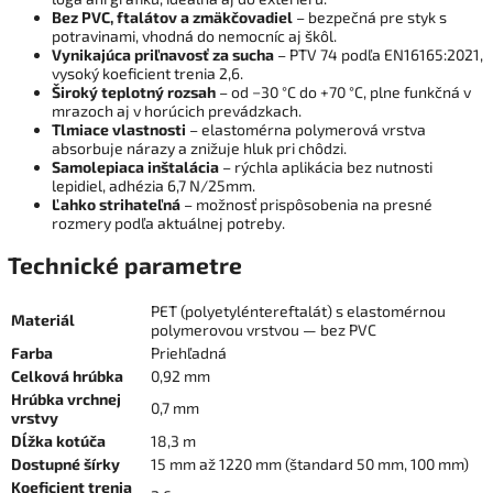
Bez PVC, ftalátov a zmäkčovadiel
– bezpečná pre styk s
potravinami, vhodná do nemocníc aj škôl.
Vynikajúca priľnavosť za sucha
– PTV 74 podľa EN16165:2021,
vysoký koeficient trenia 2,6.
Široký teplotný rozsah
– od −30 °C do +70 °C, plne funkčná v
mrazoch aj v horúcich prevádzkach.
Tlmiace vlastnosti
– elastomérna polymerová vrstva
absorbuje nárazy a znižuje hluk pri chôdzi.
Samolepiaca inštalácia
– rýchla aplikácia bez nutnosti
lepidiel, adhézia 6,7 N/25mm.
Ľahko strihateľná
– možnosť prispôsobenia na presné
rozmery podľa aktuálnej potreby.
Technické parametre
PET (polyetyléntereftalát) s elastomérnou
Materiál
polymerovou vrstvou — bez PVC
Farba
Priehľadná
Celková hrúbka
0,92 mm
Hrúbka vrchnej
0,7 mm
vrstvy
Dĺžka kotúča
18,3 m
Dostupné šírky
15 mm až 1220 mm (štandard 50 mm, 100 mm)
Koeficient trenia