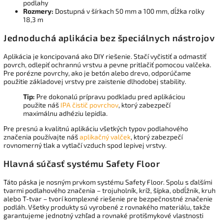
podlahy
Rozmery:
Dostupná v šírkach 50 mm a 100 mm, dĺžka rolky
18,3 m
Jednoduchá aplikácia bez špeciálnych nástrojov
Aplikácia je koncipovaná ako DIY riešenie. Stačí vyčistiť a odmastiť
povrch, odlepiť ochrannú vrstvu a pevne pritlačiť pomocou valčeka.
Pre porézne povrchy, ako je betón alebo drevo, odporúčame
použitie základovej vrstvy pre zaistenie dlhodobej stability.
Tip:
Pre dokonalú prípravu podkladu pred aplikáciou
použite náš
IPA čistič povrchov
, ktorý zabezpečí
maximálnu adhéziu lepidla.
Pre presnú a kvalitnú aplikáciu všetkých typov podlahového
značenia používajte náš
aplikačný valček
, ktorý zabezpečí
rovnomerný tlak a vytlačí vzduch spod lepivej vrstvy.
Hlavná súčasť systému Safety Floor
Táto páska je nosným prvkom systému Safety Floor. Spolu s ďalšími
tvarmi podlahového značenia – trojuholník, kríž, šípka, obdĺžnik, kruh
alebo T-tvar – tvorí komplexné riešenie pre bezpečnostné značenie
podláh. Všetky produkty sú vyrobené z rovnakého materiálu, takže
garantujeme jednotný vzhľad a rovnaké protišmykové vlastnosti