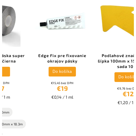
Edge Fix pre fixovanie
Podlahové značenie tvar
okrajov pásky
šípka 100mm x 150mm žlté -
sada 10 ks
Do košíka
Do košíka
€15,45 bez DPH
€19
€9,76 bez DPH
€12
€0,14 / 1 ml
€1,20 / 1 ks