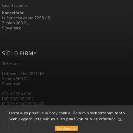
tese@tese.sk
Kancelária:
Lučenecka cesta 2266 / 6,
Zvolen 960 01,
Slovensko
SÍDLO FIRMY
TeSe s.r.o.
I.Lihoveckého 2021/16,.
Zvolen 960 01,.
Slovensko
IČO: 47 524 006
DIČ: 2023932097
IČ DPH: SK2023932097,
Tento web používa súbory cookie. Ďalším prechádzaním tohto
IBAN: SK26 1111 0000 0012 3500 5003
webu vyjadrujete súhlas s ich používaním. Viac informácií
tu
.
Nastavenie