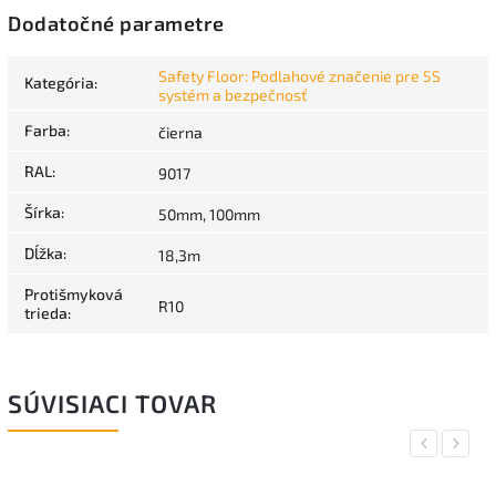
Dodatočné parametre
Safety Floor: Podlahové značenie pre 5S
Kategória
:
systém a bezpečnosť
Farba
:
čierna
RAL
:
9017
Šírka
:
50mm, 100mm
Dĺžka
:
18,3m
Protišmyková
R10
trieda
:
SÚVISIACI TOVAR
Previous
Next