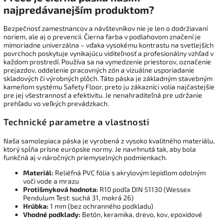
najpredávanejším produktom?
Bezpečnosť zamestnancov a návštevníkov nie je len o dodržiavaní
noriem, ale aj o prevencii. Čierna farba v podlahovom značení je
mimoriadne univerzálna – vďaka vysokému kontrastu na svetlejších
povrchoch poskytuje vynikajúcu viditeľnosť a profesionálny vzhľad v
každom prostredí. Používa sa na vymedzenie priestorov, označenie
prejazdov, oddelenie pracovných zón a vizuálne usporiadanie
skladových či výrobných plôch. Táto páska je základným stavebným
kameňom systému Safety Floor, preto ju zákazníci volia najčastejšie
pre jej všestrannosť a efektivitu. Je nenahraditeľná pre udržanie
prehľadu vo veľkých prevádzkach.
Technické parametre a vlastnosti
Naša samolepiaca páska je vyrobená z vysoko kvalitného materiálu,
ktorý spĺňa prísne európske normy. Je navrhnutá tak, aby bola
funkčná aj v náročných priemyselných podmienkach.
Materiál:
Reliéfná PVC fólia s akrylovým lepidlom odolným
voči vode a mrazu
Protišmyková hodnota:
R10 podľa DIN 51130 (Wessex
Pendulum Test: suchá 31, mokrá 26)
Hrúbka:
1 mm (bez ochranného podkladu)
Vhodné podklady:
Betón, keramika, drevo, kov, epoxidové