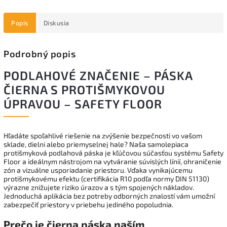
Popis
Diskusia
Podrobný popis
PODLAHOVÉ ZNAČENIE – PÁSKA
ČIERNA S PROTIŠMYKOVOU
ÚPRAVOU – SAFETY FLOOR
Hľadáte spoľahlivé riešenie na zvýšenie bezpečnosti vo vašom
sklade, dielni alebo priemyselnej hale? Naša samolepiaca
protišmyková podlahová páska je kľúčovou súčasťou systému Safety
Floor a ideálnym nástrojom na vytváranie súvislých línií, ohraničenie
zón a vizuálne usporiadanie priestoru. Vďaka vynikajúcemu
protišmykovému efektu (certifikácia R10 podľa normy DIN 51130)
výrazne znižujete riziko úrazov a s tým spojených nákladov.
Jednoduchá aplikácia bez potreby odborných znalostí vám umožní
zabezpečiť priestory v priebehu jediného popoludnia.
Prečo je čierna páska naším