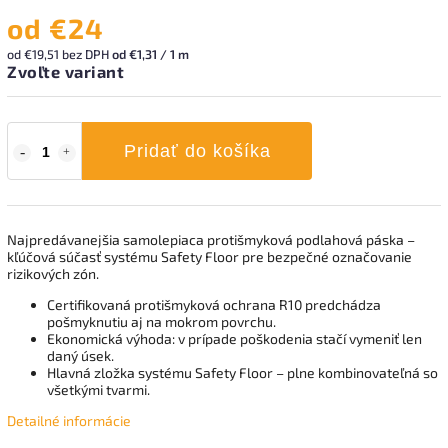
od
€24
od
€19,51
bez DPH
od €1,31 / 1 m
Zvoľte variant
Pridať do košíka
Najpredávanejšia samolepiaca protišmyková podlahová páska –
kľúčová súčasť systému Safety Floor pre bezpečné označovanie
rizikových zón.
Certifikovaná protišmyková ochrana R10 predchádza
pošmyknutiu aj na mokrom povrchu.
Ekonomická výhoda: v prípade poškodenia stačí vymeniť len
daný úsek.
Hlavná zložka systému Safety Floor – plne kombinovateľná so
všetkými tvarmi.
Detailné informácie