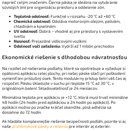
naprieč celým značením. Čierna páska je ideálna na vytváranie
súvislých línií pre organizáciu priestoru a oddelenie zón.
Teplotná odolnosť:
Funkčné v rozsahu -20 °C až +60 °C
Chemická odolnosť:
Odoláva motorovým olejom, palivám,
chladivám a kyselinám
UV odolnosť:
Dobrá – vhodné aj pre priestory s vystavením
svetlu
Nosnosť:
Prejazdné vidlicovými vozíkmi
Odolnosť voči zaťaženiu:
Vydrží až 1 milión prechodov
Ekonomické riešenie s dlhodobou návratnosťou
Na rozdiel od natierania podlahy, ktoré sa opotrebuje a vyžaduje si
opätovnú aplikáciu celej plochy, pri našej páske stačí pri poškodení
vymeniť len príslušný úsek. Tento modulárny prístup šetrí váš čas aj
rozpočet. Pásku skladujte v suchu pri teplote 15 °C až 30 °C, v
originálnom balení. Skladovateľnosť je 24 mesiacov.
Minimálna teplota pre aplikáciu je +12 °C, ktorá musí trvať minimálne
48 hodín (24 hodín pred aplikáciou a 24 hodín po aplikácii). Po
aplikácii možno po značke kráčať okamžite, plná adhézia sa
dosiahne do 72 hodín.
Ak hľadáte komplexnejšie riešenie bezpečnosti podláh, pozrite si aj
naše
protišmykové pásky a riešenia
pre interiér aj exteriér.