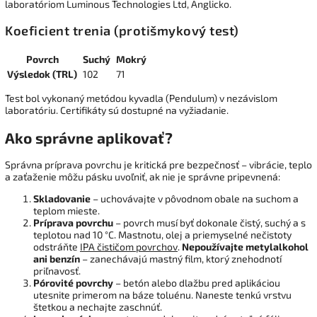
laboratóriom Luminous Technologies Ltd, Anglicko.
Koeficient trenia (protišmykový test)
Povrch
Suchý
Mokrý
Výsledok (TRL)
102
71
Test bol vykonaný metódou kyvadla (Pendulum) v nezávislom
laboratóriu. Certifikáty sú dostupné na vyžiadanie.
Ako správne aplikovať?
Správna príprava povrchu je kritická pre bezpečnosť – vibrácie, teplo
a zaťaženie môžu pásku uvoľniť, ak nie je správne pripevnená:
Skladovanie
– uchovávajte v pôvodnom obale na suchom a
teplom mieste.
Príprava povrchu
– povrch musí byť dokonale čistý, suchý a s
teplotou nad 10 °C. Mastnotu, olej a priemyselné nečistoty
odstráňte
IPA čističom povrchov
.
Nepoužívajte metylalkohol
ani benzín
– zanechávajú mastný film, ktorý znehodnotí
priľnavosť.
Pórovité povrchy
– betón alebo dlažbu pred aplikáciou
utesnite primerom na báze toluénu. Naneste tenkú vrstvu
štetkou a nechajte zaschnúť.