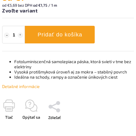
od
€5,69
bez DPH
od €1,75 / 1 m
Zvoľte variant
Pridať do košíka
Fotoluminiscenčná samolepiaca páska, ktorá svieti v tme bez
elektriny
Vysoká protišmyková úroveň aj za mokra – stabilný povrch
Ideálna na schody, rampy a označenie únikových ciest
Detailné informácie
Tlač
Opýtať sa
Zdieľať