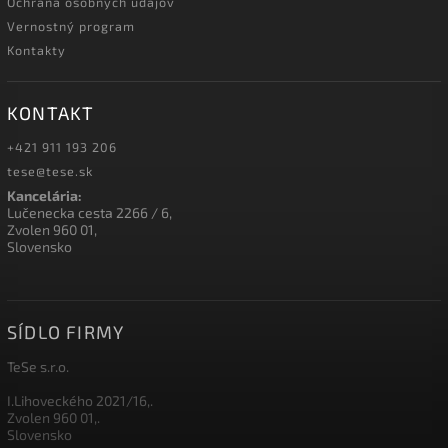
Ochrana osobných údajov
Vernostný program
Kontakty
KONTAKT
+421 911 193 206
tese@tese.sk
Kancelária:
Lučenecka cesta 2266 / 6,
Zvolen 960 01,
Slovensko
SÍDLO FIRMY
TeSe s.r.o.
I.Lihoveckého 2021/16,.
Zvolen 960 01,.
Slovensko