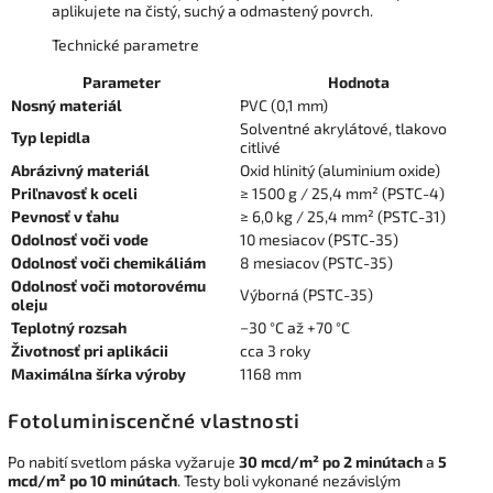
aplikujete na čistý, suchý a odmastený povrch.
Technické parametre
Parameter
Hodnota
Nosný materiál
PVC (0,1 mm)
Solventné akrylátové, tlakovo
Typ lepidla
citlivé
Abrázivný materiál
Oxid hlinitý (aluminium oxide)
Priľnavosť k oceli
≥ 1500 g / 25,4 mm² (PSTC-4)
Pevnosť v ťahu
≥ 6,0 kg / 25,4 mm² (PSTC-31)
Odolnosť voči vode
10 mesiacov (PSTC-35)
Odolnosť voči chemikáliám
8 mesiacov (PSTC-35)
Odolnosť voči motorovému
Výborná (PSTC-35)
oleju
Teplotný rozsah
−30 °C až +70 °C
Životnosť pri aplikácii
cca 3 roky
Maximálna šírka výroby
1168 mm
Fotoluminiscenčné vlastnosti
Po nabití svetlom páska vyžaruje
30 mcd/m² po 2 minútach
a
5
mcd/m² po 10 minútach
. Testy boli vykonané nezávislým