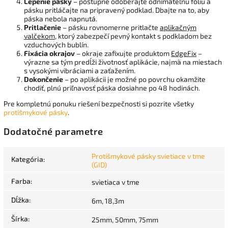
Lepenie pásky
– postupne odoberajte odnímateľnú fóliu a
pásku pritláčajte na pripravený podklad. Dbajte na to, aby
páska nebola napnutá.
Pritlačenie
– pásku rovnomerne pritlačte
aplikačným
valčekom
, ktorý zabezpečí pevný kontakt s podkladom bez
vzduchových bublín.
Fixácia okrajov
– okraje zafixujte produktom
EdgeFix
–
výrazne sa tým predĺži životnosť aplikácie, najmä na miestach
s vysokými vibráciami a zaťažením.
Dokončenie
– po aplikácii je možné po povrchu okamžite
chodiť, plnú priľnavosť páska dosiahne po 48 hodinách.
Pre kompletnú ponuku riešení bezpečnosti si pozrite všetky
protišmykové pásky
.
Dodatočné parametre
Protišmykové pásky svietiace v tme
Kategória
:
(GID)
Farba
:
svietiaca v tme
Dĺžka
:
6m, 18,3m
Šírka
:
25mm, 50mm, 75mm