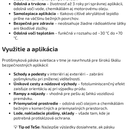
Odolná a trvácna
– životnosť až 3 roky pri správnej aplikácii,
odolná voči vode, chemikáliám aj motorovému oleju.
Samolepiaca aplikácia
– tlakovo citlivé akrylátové lepidlo
priľne na väčšinu bežných povrchov.
Bezpečná pre zdravie
– neobsahuje žiadne rádioaktívne látky
ani škodlivé zložky.
Odolná voči teplotám
– funkčná v rozsahu od −30 °C do +70
°C.
Využitie a aplikácia
Protišmyková páska svietiaca v tme je navrhnutá pre širokú škálu
bezpečnostných aplikácií:
Schody a podesty
v interiéri aj exteriéri – zabráni
pošmyknutiu pri zníženej viditeľnosti.
Únikové cesty a núdzové východy
– fotoluminiscenčný efekt
zaisťuje orientáciu aj pri výpadku prúdu.
Rampy a nájazdy
– vhodná pre pešiu aj ľahkú vozidlovú
premávku.
Priemyselné prostredie
– odolná voči olejom a chemikáliám
bežným v komerčných a priemyselných priestoroch.
Lode, nakladacie plošiny, sklady
– všade tam, kde je
potrebná protisklzová ochrana.
💡
Tip od TeSe:
Najlepšie výsledky dosiahnete, ak pásku