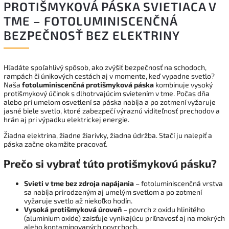
PROTIŠMYKOVÁ PÁSKA SVIETIACA V
TME – FOTOLUMINISCENČNÁ
BEZPEČNOSŤ BEZ ELEKTRINY
Hľadáte spoľahlivý spôsob, ako zvýšiť bezpečnosť na schodoch,
rampách či únikových cestách aj v momente, keď vypadne svetlo?
Naša
fotoluminiscenčná protišmyková páska
kombinuje vysoký
protišmykový účinok s dlhotrvajúcim svietením v tme. Počas dňa
alebo pri umelom osvetlení sa páska nabíja a po zotmení vyžaruje
jasné biele svetlo, ktoré zabezpečí výraznú viditeľnosť prechodov a
hrán aj pri výpadku elektrickej energie.
Žiadna elektrina, žiadne žiarivky, žiadna údržba. Stačí ju nalepiť a
páska začne okamžite pracovať.
Prečo si vybrať túto protišmykovú pásku?
Svieti v tme bez zdroja napájania
– fotoluminiscenčná vrstva
sa nabíja prirodzeným aj umelým svetlom a po zotmení
vyžaruje svetlo až niekoľko hodín.
Vysoká protišmyková úroveň
– povrch z oxidu hlinitého
(aluminium oxide) zaisťuje vynikajúcu priľnavosť aj na mokrých
alebo kontaminovaných povrchoch.