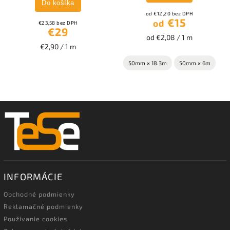
Do košíka
od €12,20 bez DPH
€15
od
€23,58 bez DPH
€29
od €2,08 / 1 m
€2,90 / 1 m
50mm x 18.3m
50mm x 6m
INFORMÁCIE
Obchodné podmienky
Reklamačné podmienky
Používanie cookies