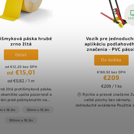
ZADARMO
Vozík pre jednoduchú
Podlahové z
aplikáciu podlahového
150mm x 150mm
značenia - PVC pások
1
Do košíka
Do 
€169,92 bez DPH
€14,63
€209
€1
€209 / 1 ks
€1,8
🕒 Rýchle a presné značenie Zvládne
T-tvarové podlah
veľké plochy bez námahy. 🛠️
Floor (150 mm x
Jednoduché ovládanie Použitie zvládne
predstavuje profe
každý bez tréningu. 🏗️ Robustné a
vizuálne riadenie
flexibilné riešenie...
hál. Vyznačuje 