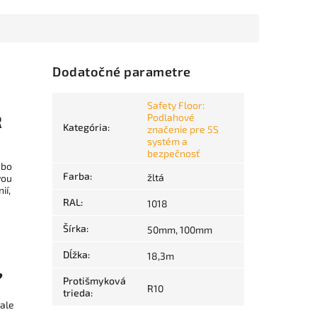
Dodatočné parametre
Safety Floor:
R
Podlahové
Kategória
:
značenie pre 5S
systém a
bezpečnosť
ebo
Farba
:
žltá
vou
ií,
RAL
:
1018
Šírka
:
50mm, 100mm
Dĺžka
:
18,3m
?
Protišmyková
R10
trieda
:
 ale