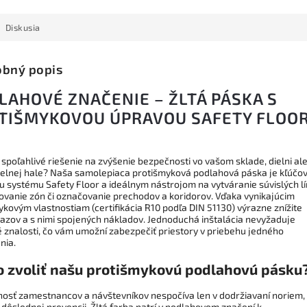
Diskusia
bný popis
LAHOVÉ ZNAČENIE – ŽLTÁ PÁSKA S
TIŠMYKOVOU ÚPRAVOU SAFETY FLOO
spoľahlivé riešenie na zvýšenie bezpečnosti vo vašom sklade, dielni al
elnej hale? Naša samolepiaca protišmyková podlahová páska je kľúčo
 systému Safety Floor a ideálnym nástrojom na vytváranie súvislých lín
vanie zón či označovanie prechodov a koridorov. Vďaka vynikajúcim
ykovým vlastnostiam (certifikácia R10 podľa DIN 51130) výrazne znížite
úrazov a s nimi spojených nákladov. Jednoduchá inštalácia nevyžaduje
 znalosti, čo vám umožní zabezpečiť priestory v priebehu jedného
nia.
o zvoliť našu protišmykovú podlahovú pásku
osť zamestnancov a návštevníkov nespočíva len v dodržiavaní noriem,
dôslednej prevencii. Žltá farba patrí v podlahovom značení k