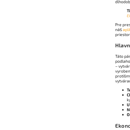
dlhodobú
T
č
Pre pre
náš
apl
priestor
Hlavn
Táto pá
podlahov
– vytvá
vyroben
protišm
vytváran
T
C
k
U
N
O
Ekono