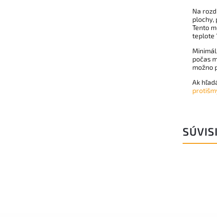
Na rozd
plochy, 
Tento mo
teplote 
Minimáln
počas mi
možno p
Ak hľadá
protišm
SÚVIS
Kód:
3402D150610
Kód:
3402Y25