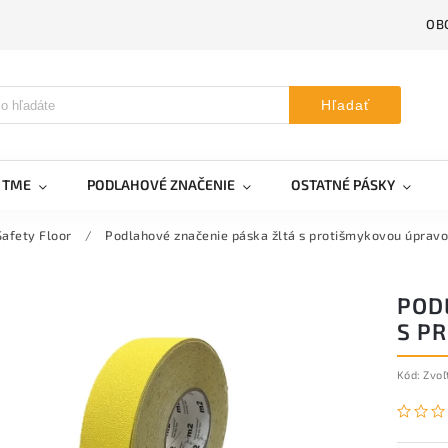
OB
Hľadať
V TME
PODLAHOVÉ ZNAČENIE
OSTATNÉ PÁSKY
Safety Floor
/
Podlahové značenie páska žltá s protišmykovou úprav
POD
S P
Kód:
Zvoľ