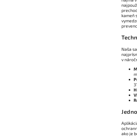
najpouž
prechod
kameň s
vymedze
prevenc
Techn
Naša sa
najprísn
v nároč
M
m
P
3
H
V
R
Jedno
Aplikáci
ochrann
ako je 