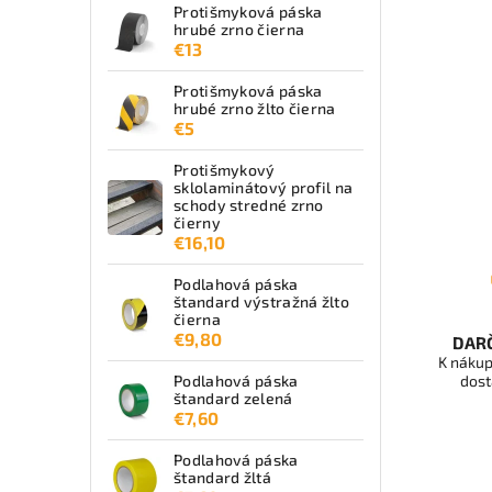
Protišmyková páska
hrubé zrno čierna
€13
Protišmyková páska
hrubé zrno žlto čierna
€5
Protišmykový
sklolaminátový profil na
schody stredné zrno
čierny
€16,10
Podlahová páska
štandard výstražná žlto
čierna
€9,80
DAR
K nákup
dost
Podlahová páska
štandard zelená
€7,60
Podlahová páska
štandard žltá