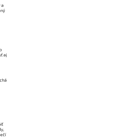
 a
bný
o
ť aj
uchá
iť
y,
ečí