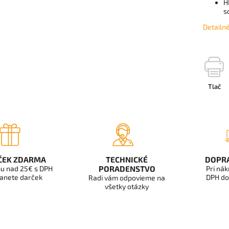
H
s
Detailn
Tlač
ČEK ZDARMA
TECHNICKÉ
DOPR
u nad 25€ s DPH
PORADENSTVO
Pri ná
anete darček
DPH do
Radi vám odpovieme na
všetky otázky