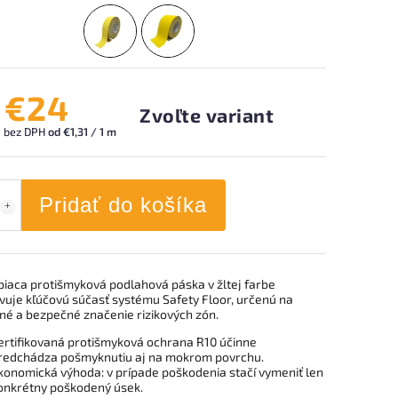
d
€24
Zvoľte variant
1
bez DPH
od €1,31 / 1 m
Pridať do košíka
iaca protišmyková podlahová páska v žltej farbe
vuje kľúčovú súčasť systému Safety Floor, určenú na
né a bezpečné značenie rizikových zón.
ertifikovaná protišmyková ochrana R10 účinne
redchádza pošmyknutiu aj na mokrom povrchu.
konomická výhoda: v prípade poškodenia stačí vymeniť len
onkrétny poškodený úsek.