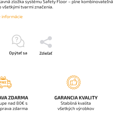
lavná zložka systému Safety Floor – plne kombinovateľná
o všetkými tvarmi značenia.
é informácie
Opýtať sa
Zdieľať
AVA ZDARMA
GARANCIA KVALITY
kupe nad 80€ s
Stabilná kvalita
prava zdarma
všetkých výrobkov