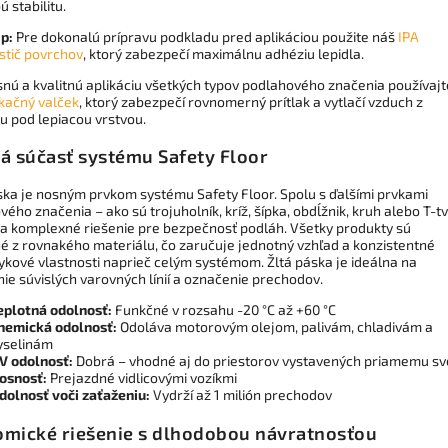
 stabilitu.
ip:
Pre dokonalú prípravu podkladu pred aplikáciou použite náš
IPA
istič povrchov
, ktorý zabezpečí maximálnu adhéziu lepidla.
snú a kvalitnú aplikáciu všetkých typov podlahového značenia používajt
ikačný valček
, ktorý zabezpečí rovnomerný prítlak a vytlačí vzduch z
u pod lepiacou vrstvou.
á súčasť systému Safety Floor
ska je nosným prvkom systému Safety Floor. Spolu s ďalšími prvkami
ého značenia – ako sú trojuholník, kríž, šípka, obdĺžnik, kruh alebo T-t
ra komplexné riešenie pre bezpečnosť podláh. Všetky produkty sú
é z rovnakého materiálu, čo zaručuje jednotný vzhľad a konzistentné
ykové vlastnosti naprieč celým systémom. Žltá páska je ideálna na
ie súvislých varovných línií a označenie prechodov.
eplotná odolnosť:
Funkčné v rozsahu -20 °C až +60 °C
hemická odolnosť:
Odoláva motorovým olejom, palivám, chladivám a
yselinám
V odolnosť:
Dobrá – vhodné aj do priestorov vystavených priamemu sv
osnosť:
Prejazdné vidlicovými vozíkmi
dolnosť voči zaťaženiu:
Vydrží až 1 milión prechodov
mické riešenie s dlhodobou návratnosťou