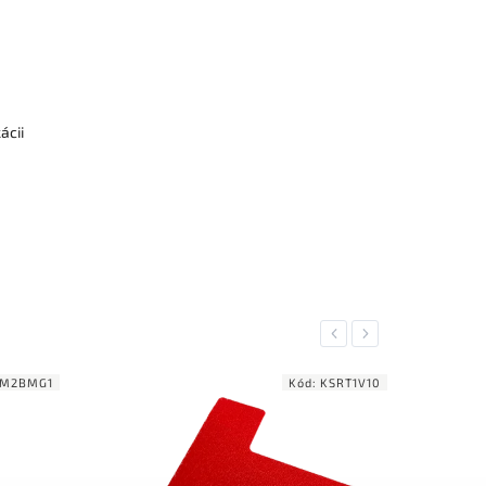
ácii
Previous
Next
Kód:
KSRT1V10
Kód:
KSSD1V10
NOVINKA