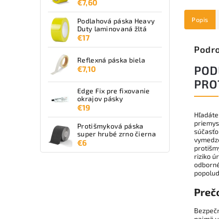
€7,60
Popis
Podlahová páska Heavy
Duty laminovaná žltá
€17
Podro
Reflexná páska biela
POD
€7,10
PRO
Edge Fix pre fixovanie
okrajov pásky
€19
Hľadáte 
priemys
Protišmyková páska
súčasťou
super hrubé zrno čierna
vymedzo
€6
protišm
riziko 
odborné
popolud
Preč
Bezpečn
najmä v 