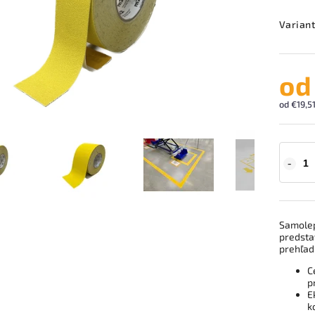
Variant
o
od
€19,5
Samolep
predsta
prehľad
C
p
E
k