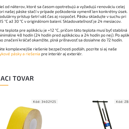
iel od náterov, ktoré sa časom opotrebujú a vyžadujú renováciu celej
pri našej páske stačí v prípade poškodenia vymeniť len konkrétny úsek.
dulárny prístup šetrí váš čas aj rozpočet. Pásku skladujte v suchu pri
15 °C až 30 °C v originálnom balení. Skladovateľnosť je 24 mesiacov.
a teplota pre aplikáciu je +12 °C, pričom táto teplota musí byť stabilná
nimálne 48 hodín (24 hodín pred aplikáciou a 24 hodín po nej). Po aplik
o značení kráčať okamžite, plná priľnavosť sa dosiahne do 72 hodín.
te komplexnejšie riešenie bezpečnosti podláh, pozrite si aj naše
ykové pásky a riešenia
pre interiér aj exteriér.
IACI TOVAR
Kód:
ZBM2BMG1