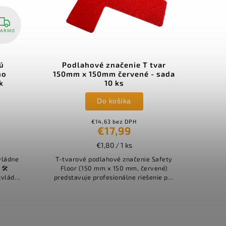
načenie T tvar
Podlahové značenie tvar
 červené - sada
trojuholník 150mm x 150mm
0 ks
čierny - sada 10 ks
košíka
Do košíka
 bez DPH
€14,63 bez DPH
7,99
€17,99
0 / 1 ks
€1,80 / 1 ks
ové značenie Safety
Spoľahlivé samolepiace podlahové
 150 mm, červené)
značenie v tvare trojuholníka na
sionálne riešenie pre
bezpečné označenie rizikových zón.
 skladov a výrobných
Certifikovaná protišmyková ochrana
sa protišmykovou...
R10 predchádza pošmyknutiu aj na...