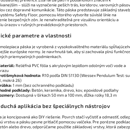
ívanejším – slúži na vyznačenie peších trás, koridorov, varovných pásov
ov cez dopravné komunikácie. Táto páska predstavuje základný stave
ystému Safety Floor, pomocou ktorého vytvoríte súvislé línie na
nie bezpečných zón. Je nenahraditeľná pre vizuálnu orientáciu a
iu úrazov v rušných prevádzkových priestoroch.
ické parametre a vlastnosti
molepiaca páska je vyrobená z vysokokvalitného materiálu spĺňajúceh
ejšie európske normy. Je navrhnutá tak, aby si zachovala plnú funkčnos
ných priemyselných podmienkach.
ateriál:
Reliéfná PVC fólia s akrylovým lepidlom odolným voči vode a
razu
rotišmyková hodnota:
R10 podľa DIN 51130 (Wessex Pendulum Test: s
1, mokrá 26)
rúbka:
1 mm (bez ochranného podkladu)
hodné podklady:
Betón, keramika, drevo, kov, epoxidové podlahy
ozmery:
Dostupná v šírkach 50 mm a 100 mm, dĺžka rolky 18,3 m
duchá aplikácia bez špeciálnych nástrojov
a je koncipovaná ako DIY riešenie. Povrch stačí vyčistiť a odmastiť, odlep
ú vrstvu a pásku pevne pritlačiť pomocou valčeka. Pre porézne podklad
betón alebo drevo, odporúčame použitie základovej vrstvy, ktorá zabezp