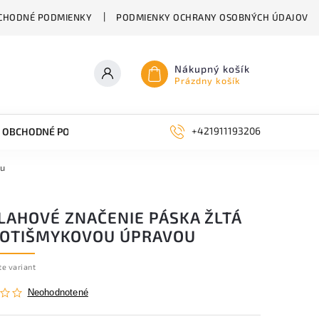
CHODNÉ PODMIENKY
PODMIENKY OCHRANY OSOBNÝCH ÚDAJOV
Nákupný košík
Prázdny košík
+421911193206
OBCHODNÉ PODMIENKY
KONTAKTY
BLOG
ou
LAHOVÉ ZNAČENIE PÁSKA ŽLTÁ
ROTIŠMYKOVOU ÚPRAVOU
te variant
Neohodnotené