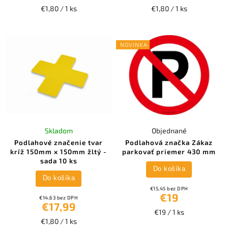
€1,80 / 1 ks
€1,80 / 1 ks
NOVINKA
Skladom
Objednané
Podlahové značenie tvar
Podlahová značka Zákaz
kríž 150mm x 150mm žltý -
parkovať priemer 430 mm
sada 10 ks
Do košíka
Do košíka
€15,45 bez DPH
€19
€14,63 bez DPH
€17,99
€19 / 1 ks
€1,80 / 1 ks