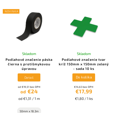
NOVINKA
Skladom
Skladom
Podlahové značenie páska
Podlahové značenie tvar
čierna s protišmykovou
kríž 150mm x 150mm zelený
úpravou
- sada 10 ks
Detail
Do košíka
od €19,51 bez DPH
€14,63 bez DPH
€24
€17,99
od
od €1,31 / 1 m
€1,80 / 1 ks
50mm x 18.3m