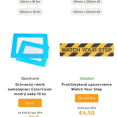
50mm x 18.3m
314mm x 252mm A5
100mm x 18.3m
401mm x 314mm A4
Objednané
Skladom
Ochranný rámik
Protišmykové upozornenie
samolepiaci ColorCover
Watch Your Step
modrý sada 10 ks
Do košíka
Detail
€3,66 bez DPH
€4,50
od €40,65 bez DPH