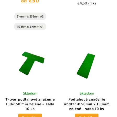
€50
od
€4,50 / 1 ks
314mm x 252mm A5
401mm x 314mm A4
Skladom
Skladom
T-tvar podlahové značenie
Podlahové značenie
150×150 mm zelené – sada
obdľžnik 50mm x 150mm
10 ks
zelené - sada 10 ks