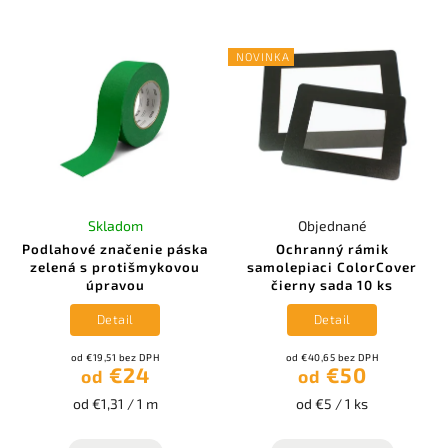
NOVINKA
Skladom
Objednané
Podlahové značenie páska
Ochranný rámik
zelená s protišmykovou
samolepiaci ColorCover
úpravou
čierny sada 10 ks
Detail
Detail
od €19,51 bez DPH
od €40,65 bez DPH
€24
€50
od
od
od €1,31 / 1 m
od €5 / 1 ks