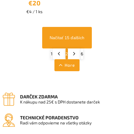
€20
€4 / 1 ks
Načítať 15 ďalších
1
2
6
Hore
DARČEK ZDARMA
K nákupu nad 25€ s DPH dostanete darček
TECHNICKÉ PORADENSTVO
Radi vám odpovieme na všetky otázky