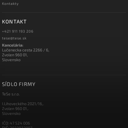
Kontakty
KONTAKT
+421 911 193 206
tese@tese.sk
Kancelária:
Lučenecka cesta 2266 / 6,
Zvolen 960 01,
Slovensko
SÍDLO FIRMY
TeSe s.r.o.
I.Lihoveckého 2021/16,.
Zvolen 960 01,.
Slovensko
IČO: 47 524 006
DIČ: 2023932097